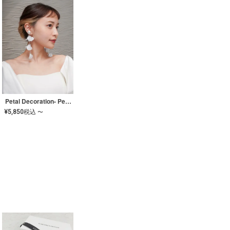
Petal Decoration- Pearl【JA-COER-3】
¥
5,850
税込
〜