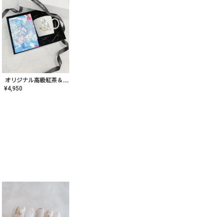
オリジナル高級紅茶＆マグカップ ギフト【AT-GF-02】ギフトセット/プレゼント/内祝い/結婚式/ハーブティー/高品質/マグカップ/食器/記念日/お返し/手土産/美容/おしゃれ
¥
4,950