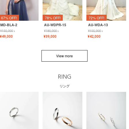
67% OFF!
78% OFF!
72% OFF!
MD-BLA-2
AU-WDPR-15
AU-WDA-13
¥
150,000
↓
¥
180,000
↓
¥
155,000
↓
¥
49,000
¥
39,000
¥
42,000
View more
RING
リング