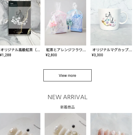
オリジナルマグカップ【AT-TW-03】ギフトセット有/プレゼント/内祝い/結婚式/ペア/食器/テーブルウェア/記念日/お返し/特別/高級/おしゃれ
オリジナル高級紅茶（TIME/タイム）【ギフト/プチギフト/プレゼント/内祝い/結婚式/オリジナル配合/高品質/ハーブティー/茶葉/記念日/お返し/手土産/美容/おしゃれ】
紅茶とアレンジフラワーのセット
¥
3,300
¥
1,288
¥
2,800
View more
NEW ARRIVAL
新着商品