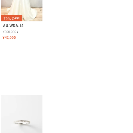
79% OFF!
AU-WDA-12
¥
200,000
↓
¥
42,000