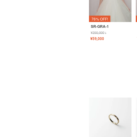
76% OFF!
SR-GRA-1
¥
250,000
↓
¥
59,000