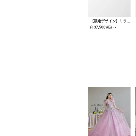
【限定デザイン】ミライ(mill-ai)リング
¥
137,500
税込
〜