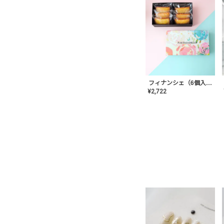
フィナンシェ（6個入り）
¥
2,722