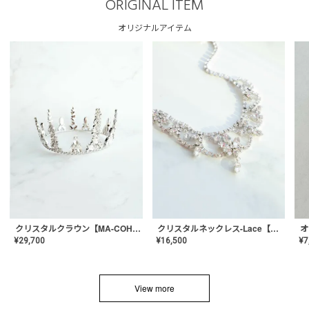
ORIGINAL ITEM
オリジナルアイテム
クリスタルネックレス-Lace【MA-CONL-02】
クリスタルクラウン【MA-COHD-01】韓国風クラウン/ウェディングクラウン/ティアラ
¥
16,500
¥
29,700
¥
7
View more