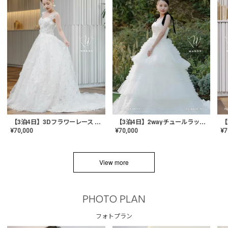
【3泊4日】3Dフラワーレース ドレス〈PD-WDOR-331〉
【3泊4日】2wayチュールラッフルドレス〈PD-WDOR-341RTL〉
¥
70,000
¥
70,000
¥
7
View more
PHOTO PLAN
フォトプラン