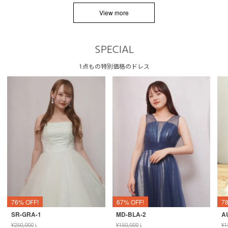
View more
SPECIAL
1点もの特別価格のドレス
76% OFF!
67% OFF!
7
SR-GRA-1
MD-BLA-2
A
¥
250,000
↓
¥
150,000
↓
¥
1