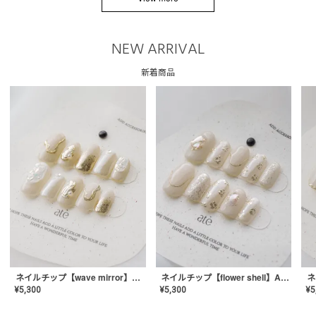
NEW ARRIVAL
新着商品
ネイルチップ【wave mirror】AE-CONA-04
ネイルチップ【flower shell】AE-CONA-03
¥
5,300
¥
5,300
¥
5