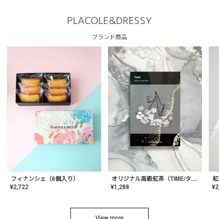
PLACOLE&DRESSY
ブランド商品
フィナンシェ（6個入り）
オリジナル高級紅茶（TIME/タイム）【ギフト/プチギフト/プレゼント/内祝い/結婚式/オリジナル配合/高品質/ハーブティー/茶葉/記念日/お返し/手土産/美容/おしゃれ】
紅
¥
2,722
¥
1,288
¥
2
View more