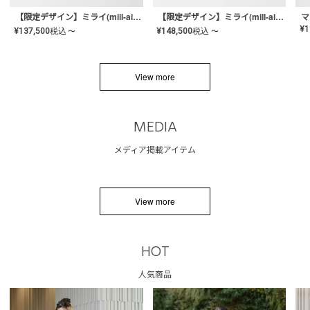
【限定デザイン】ミライ(mill-ai)リング
【限定デザイン】ミライ(mill-ai)リング
マ
¥
1
¥
137,500
税込
¥
148,500
税込
〜
〜
View more
MEDIA
メディア掲載アイテム
View more
HOT
人気商品