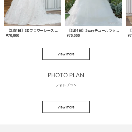
【3泊4日】3Dフラワーレース ドレス〈PD-WDOR-331〉
【3泊4日】2wayチュールラッフルドレス〈PD-WDOR-341RTL〉
¥
70,000
¥
70,000
¥
7
View more
PHOTO PLAN
フォトプラン
View more