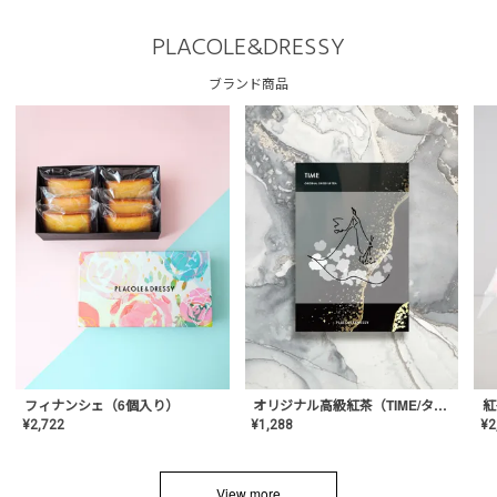
PLACOLE&DRESSY
ブランド商品
フィナンシェ（6個入り）
オリジナル高級紅茶（TIME/タイム）【ギフト/プチギフト/プレゼント/内祝い/結婚式/オリジナル配合/高品質/ハーブティー/茶葉/記念日/お返し/手土産/美容/おしゃれ】
紅
¥
2,722
¥
1,288
¥
2
View more