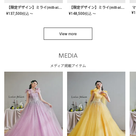
【限定デザイン】ミライ(mill-ai)リング
【限定デザイン】ミライ(mill-ai)リング
マ
¥
1
¥
137,500
税込
¥
148,500
税込
〜
〜
View more
MEDIA
メディア掲載アイテム