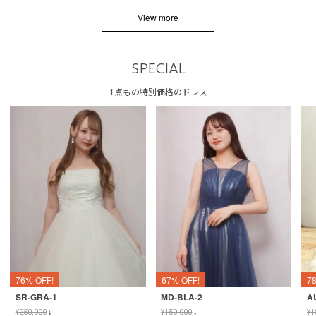
View more
SPECIAL
1点もの特別価格のドレス
76% OFF!
67% OFF!
7
SR-GRA-1
MD-BLA-2
A
¥
250,000
↓
¥
150,000
↓
¥
1