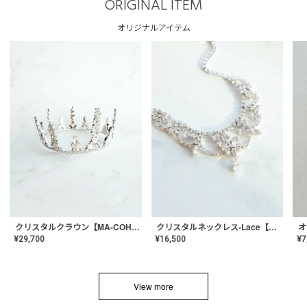
ORIGINAL ITEM
オリジナルアイテム
クリスタルネックレス-Lace【MA-CONL-02】
クリスタルクラウン【MA-COHD-01】韓国風クラウン/ウェディングクラウン/ティアラ
¥
16,500
¥
29,700
¥
7
View more