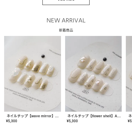
NEW ARRIVAL
新着商品
ネイルチップ【wave mirror】AE-CONA-04
ネイルチップ【flower shell】AE-CONA-03
¥
5,300
¥
5,300
¥
5