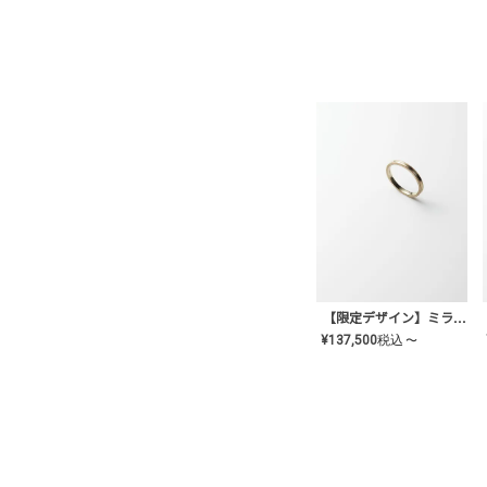
【限定デザイン】ミライ(mill-ai)リング
¥
137,500
税込
〜