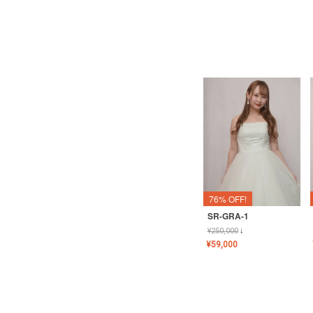
76% OFF!
SR-GRA-1
¥
250,000
↓
¥
59,000