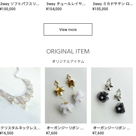
2way ソフトパフスリーブ スレンダードレス〈PD-WDOR-2112〉
3way チュールレイヤーオフショルダー スレンダードレス〈PD-WDOR-2111〉
2way ミカドサテン ロールカラードレス〈PD-WDOR-511〉
¥
100,000
¥
104,000
¥
105,000
View more
ORIGINAL ITEM
オリジナルアイテム
クリスタルネックレス-Lace【MA-CONL-02】
オーガンジーリボン バレリーナイヤリング&ピアス【Black】〈PV-COER-11〉
オーガンジーリボン バレリーナイヤリング&ピアス【White】〈PV-COER-12〉
¥
16,500
¥
7,600
¥
7,600