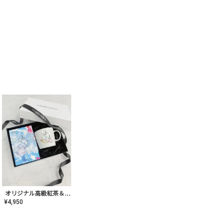
オリジナル高級紅茶＆マグカップ ギフト【AT-GF-02】ギフトセット/プレゼント/内祝い/結婚式/ハーブティー/高品質/マグカップ/食器/記念日/お返し/手土産/美容/おしゃれ
¥
4,950