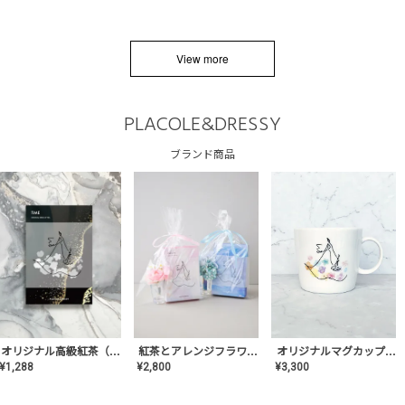
View more
PLACOLE&DRESSY
ブランド商品
オリジナルマグカップ【AT-TW-03】ギフトセット有/プレゼント/内祝い/結婚式/ペア/食器/テーブルウェア/記念日/お返し/特別/高級/おしゃれ
オリジナル高級紅茶（TIME/タイム）【ギフト/プチギフト/プレゼント/内祝い/結婚式/オリジナル配合/高品質/ハーブティー/茶葉/記念日/お返し/手土産/美容/おしゃれ】
紅茶とアレンジフラワーのセット
¥
3,300
¥
1,288
¥
2,800