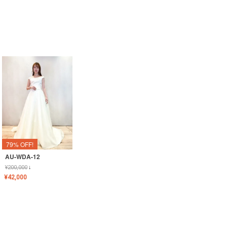
79% OFF!
AU-WDA-12
¥
200,000
↓
¥
42,000