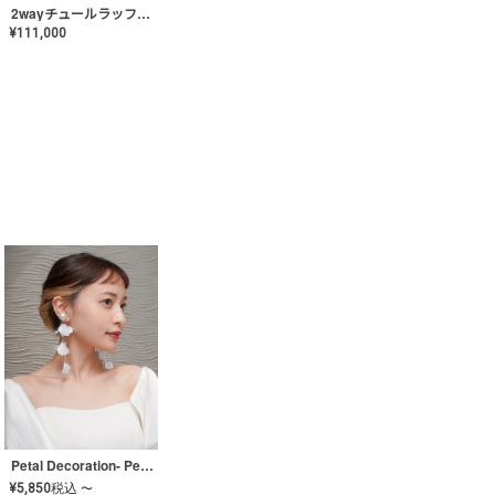
2wayチュールラッフルドレス〈PD-WDOR-341〉
¥
111,000
Petal Decoration- Pearl【JA-COER-3】
¥
5,850
税込
〜