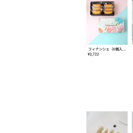
フィナンシェ（6個入り）
¥
2,722