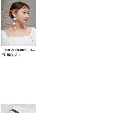
Petal Decoration- Pearl【JA-COER-3】
¥
5,850
税込
〜