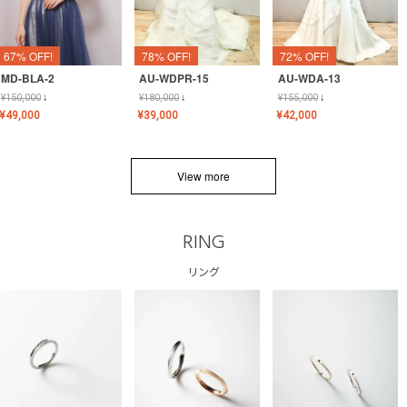
67% OFF!
78% OFF!
72% OFF!
MD-BLA-2
AU-WDPR-15
AU-WDA-13
¥
150,000
↓
¥
180,000
↓
¥
155,000
↓
¥
49,000
¥
39,000
¥
42,000
View more
RING
リング