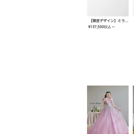
【限定デザイン】ミライ(mill-ai)リング
¥
137,500
税込
〜