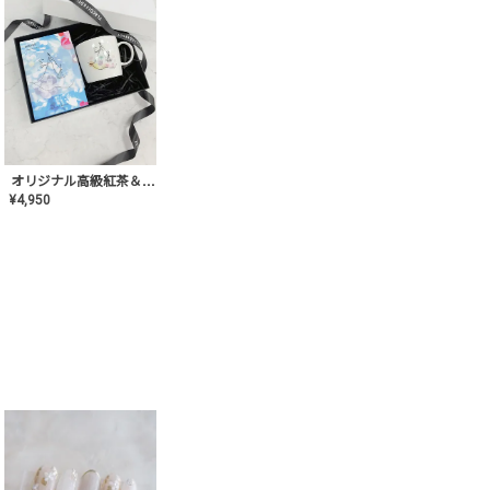
オリジナル高級紅茶＆マグカップ ギフト【AT-GF-02】ギフトセット/プレゼント/内祝い/結婚式/ハーブティー/高品質/マグカップ/食器/記念日/お返し/手土産/美容/おしゃれ
¥
4,950