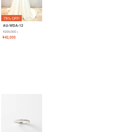
79% OFF!
AU-WDA-12
¥
200,000
↓
¥
42,000