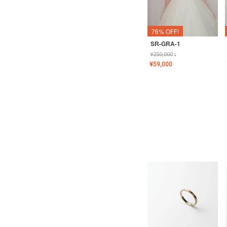
76% OFF!
SR-GRA-1
¥
250,000
↓
¥
59,000