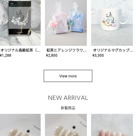
オリジナルマグカップ【AT-TW-03】ギフトセット有/プレゼント/内祝い/結婚式/ペア/食器/テーブルウェア/記念日/お返し/特別/高級/おしゃれ
オリジナル高級紅茶（TIME/タイム）【ギフト/プチギフト/プレゼント/内祝い/結婚式/オリジナル配合/高品質/ハーブティー/茶葉/記念日/お返し/手土産/美容/おしゃれ】
紅茶とアレンジフラワーのセット
¥
3,300
¥
1,288
¥
2,800
View more
NEW ARRIVAL
新着商品