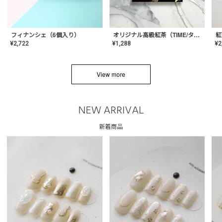
フィナンシェ（6個入り）
オリジナル高級紅茶（TIME/タイム）【ギフト/プチギフト/プレゼント/内祝い/結婚式/オリジナル配合/高品質/ハーブティー/茶葉/記念日/お返し/手土産/美容/おしゃれ】
紅
¥
2,722
¥
1,288
¥
2
View more
NEW ARRIVAL
新着商品