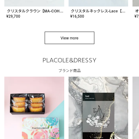
クリスタルネックレス-Lace【MA-CONL-02】
クリスタルクラウン【MA-COHD-01】韓国風クラウン/ウェディングクラウン/ティアラ
¥
16,500
¥
29,700
¥
7
View more
PLACOLE&DRESSY
ブランド商品