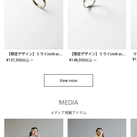
【限定デザイン】ミライ(mill-ai)リング
【限定デザイン】ミライ(mill-ai)リング
マ
¥
1
¥
137,500
税込
¥
148,500
税込
〜
〜
View more
MEDIA
メディア掲載アイテム