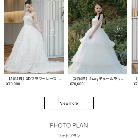
【3泊4日】3Dフラワーレース ドレス〈PD-WDOR-331〉
【3泊4日】2wayチュールラッフルドレス〈PD-WDOR-341RTL〉
¥
70,000
¥
70,000
¥
7
View more
PHOTO PLAN
フォトプラン