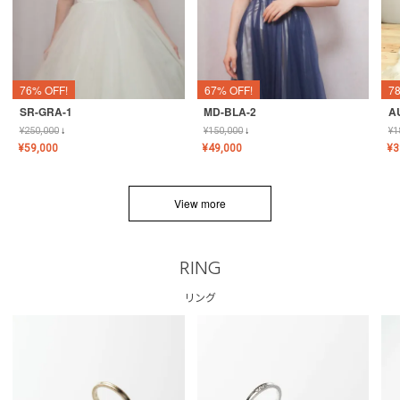
76% OFF!
67% OFF!
7
SR-GRA-1
MD-BLA-2
A
¥
250,000
↓
¥
150,000
↓
¥
1
¥
59,000
¥
49,000
¥
3
View more
RING
リング