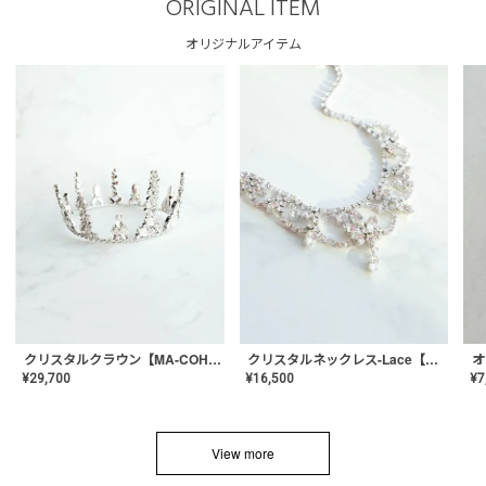
ORIGINAL ITEM
オリジナルアイテム
クリスタルネックレス-Lace【MA-CONL-02】
クリスタルクラウン【MA-COHD-01】韓国風クラウン/ウェディングクラウン/ティアラ
¥
16,500
¥
29,700
¥
7
View more