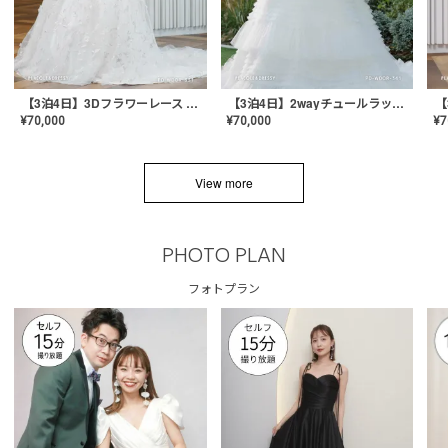
【3泊4日】3Dフラワーレース ドレス〈PD-WDOR-331〉
【3泊4日】2wayチュールラッフルドレス〈PD-WDOR-341RTL〉
¥
70,000
¥
70,000
¥
7
View more
PHOTO PLAN
フォトプラン