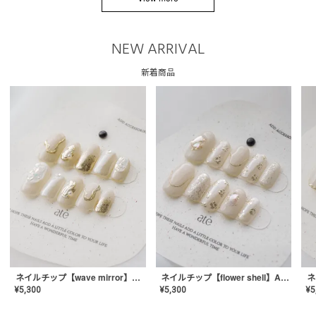
NEW ARRIVAL
新着商品
ネイルチップ【wave mirror】AE-CONA-04
ネイルチップ【flower shell】AE-CONA-03
¥
5,300
¥
5,300
¥
5