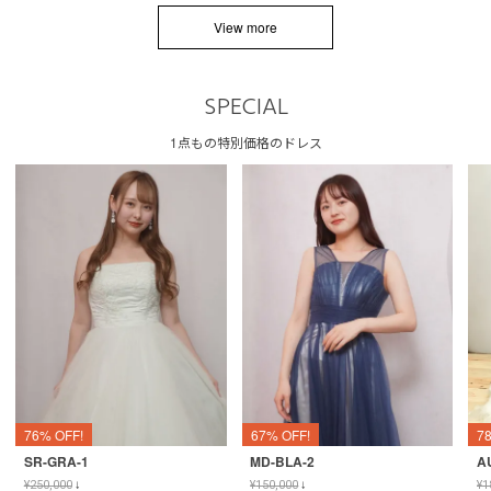
View more
SPECIAL
1点もの特別価格のドレス
76% OFF!
67% OFF!
7
SR-GRA-1
MD-BLA-2
A
¥
250,000
↓
¥
150,000
↓
¥
1