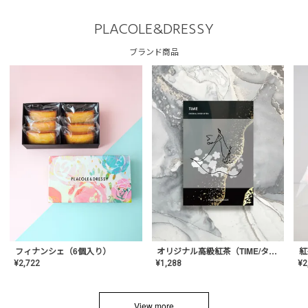
PLACOLE&DRESSY
ブランド商品
フィナンシェ（6個入り）
オリジナル高級紅茶（TIME/タイム）【ギフト/プチギフト/プレゼント/内祝い/結婚式/オリジナル配合/高品質/ハーブティー/茶葉/記念日/お返し/手土産/美容/おしゃれ】
紅
¥
2,722
¥
1,288
¥
2
View more