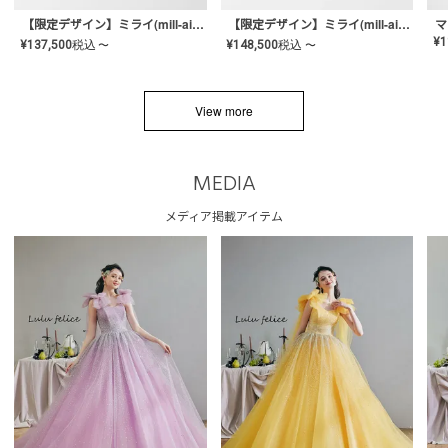
【限定デザイン】ミライ(mill-ai)リング
【限定デザイン】ミライ(mill-ai)リング
マ
¥
1
¥
137,500
税込
¥
148,500
税込
〜
〜
View more
MEDIA
メディア掲載アイテム