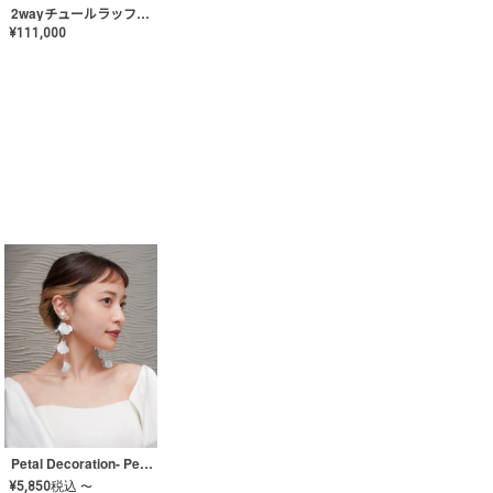
2wayチュールラッフルドレス〈PD-WDOR-341〉
¥
111,000
Petal Decoration- Pearl【JA-COER-3】
¥
5,850
税込
〜