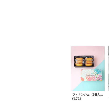
フィナンシェ（6個入り）
¥
2,722