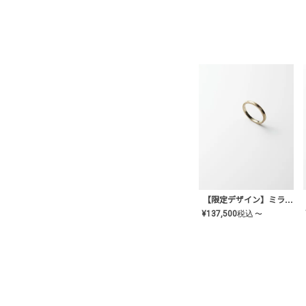
【限定デザイン】ミライ(mill-ai)リング
¥
137,500
税込
〜