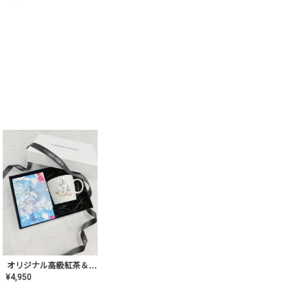
オリジナル高級紅茶＆マグカップ ギフト【AT-GF-02】ギフトセット/プレゼント/内祝い/結婚式/ハーブティー/高品質/マグカップ/食器/記念日/お返し/手土産/美容/おしゃれ
¥
4,950