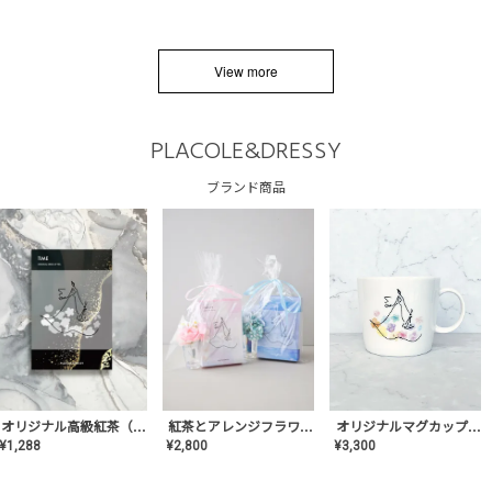
View more
PLACOLE&DRESSY
ブランド商品
オリジナルマグカップ【AT-TW-03】ギフトセット有/プレゼント/内祝い/結婚式/ペア/食器/テーブルウェア/記念日/お返し/特別/高級/おしゃれ
オリジナル高級紅茶（TIME/タイム）【ギフト/プチギフト/プレゼント/内祝い/結婚式/オリジナル配合/高品質/ハーブティー/茶葉/記念日/お返し/手土産/美容/おしゃれ】
紅茶とアレンジフラワーのセット
¥
3,300
¥
1,288
¥
2,800