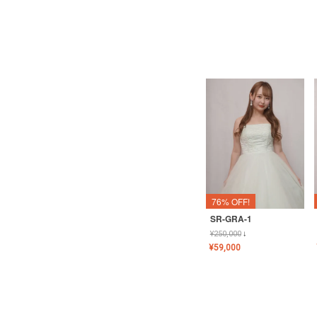
76% OFF!
SR-GRA-1
¥
250,000
↓
¥
59,000