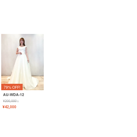
79% OFF!
AU-WDA-12
¥
200,000
↓
¥
42,000