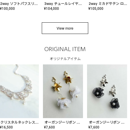
2way ソフトパフスリーブ スレンダードレス〈PD-WDOR-2112〉
3way チュールレイヤーオフショルダー スレンダードレス〈PD-WDOR-2111〉
2way ミカドサテン ロールカラードレス〈PD-WDOR-511〉
¥
100,000
¥
104,000
¥
105,000
View more
ORIGINAL ITEM
オリジナルアイテム
クリスタルネックレス-Lace【MA-CONL-02】
オーガンジーリボン バレリーナイヤリング&ピアス【Black】〈PV-COER-11〉
オーガンジーリボン バレリーナイヤリング&ピアス【White】〈PV-COER-12〉
¥
16,500
¥
7,600
¥
7,600