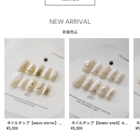
NEW ARRIVAL
新着商品
ネイルチップ【wave mirror】AE-CONA-04
ネイルチップ【flower shell】AE-CONA-03
¥
5,300
¥
5,300
¥
5