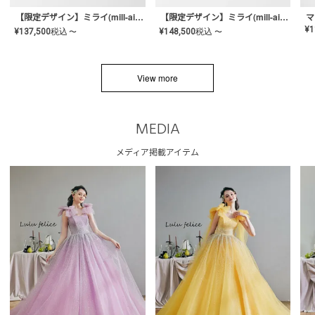
【限定デザイン】ミライ(mill-ai)リング
【限定デザイン】ミライ(mill-ai)リング
マ
¥
1
¥
137,500
税込
¥
148,500
税込
〜
〜
View more
MEDIA
メディア掲載アイテム