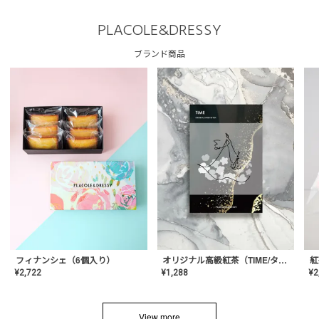
PLACOLE&DRESSY
ブランド商品
フィナンシェ（6個入り）
オリジナル高級紅茶（TIME/タイム）【ギフト/プチギフト/プレゼント/内祝い/結婚式/オリジナル配合/高品質/ハーブティー/茶葉/記念日/お返し/手土産/美容/おしゃれ】
紅
¥
2,722
¥
1,288
¥
2
View more