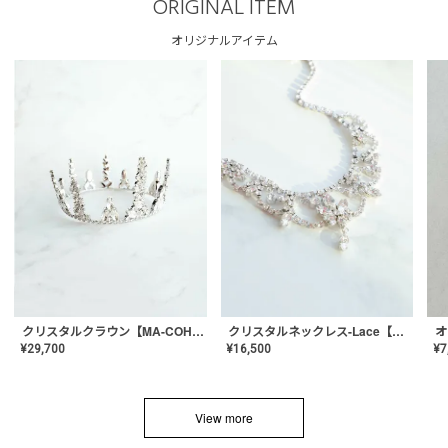
ORIGINAL ITEM
オリジナルアイテム
クリスタルネックレス-Lace【MA-CONL-02】
クリスタルクラウン【MA-COHD-01】韓国風クラウン/ウェディングクラウン/ティアラ
¥
16,500
¥
29,700
¥
7
View more