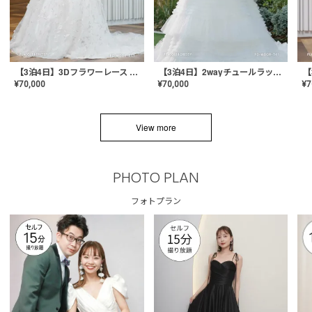
【3泊4日】3Dフラワーレース ドレス〈PD-WDOR-331〉
【3泊4日】2wayチュールラッフルドレス〈PD-WDOR-341RTL〉
¥
70,000
¥
70,000
¥
7
View more
PHOTO PLAN
フォトプラン