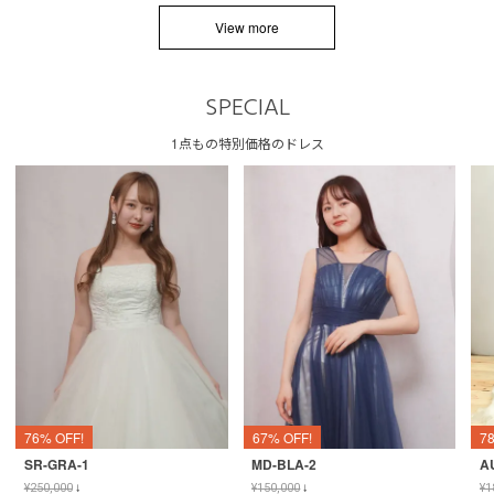
View more
SPECIAL
1点もの特別価格のドレス
76% OFF!
67% OFF!
7
SR-GRA-1
MD-BLA-2
A
¥
250,000
↓
¥
150,000
↓
¥
1