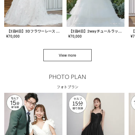
【3泊4日】3Dフラワーレース ドレス〈PD-WDOR-331〉
【3泊4日】2wayチュールラッフルドレス〈PD-WDOR-341RTL〉
¥
70,000
¥
70,000
¥
7
View more
PHOTO PLAN
フォトプラン