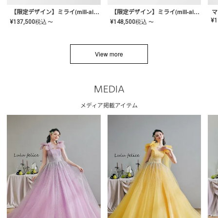
【限定デザイン】ミライ(mill-ai)リング
【限定デザイン】ミライ(mill-ai)リング
マ
¥
1
¥
137,500
税込
¥
148,500
税込
〜
〜
View more
MEDIA
メディア掲載アイテム