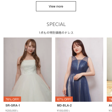
View more
SPECIAL
1点もの特別価格のドレス
76% OFF!
67% OFF!
7
SR-GRA-1
MD-BLA-2
A
¥
250,000
↓
¥
150,000
↓
¥
1