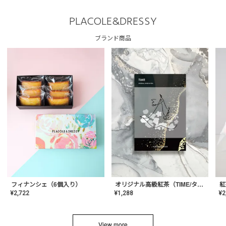
PLACOLE&DRESSY
ブランド商品
フィナンシェ（6個入り）
オリジナル高級紅茶（TIME/タイム）【ギフト/プチギフト/プレゼント/内祝い/結婚式/オリジナル配合/高品質/ハーブティー/茶葉/記念日/お返し/手土産/美容/おしゃれ】
紅
¥
2,722
¥
1,288
¥
2
View more