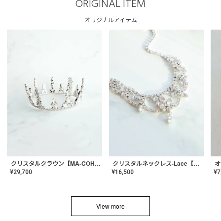
ORIGINAL ITEM
オリジナルアイテム
クリスタルネックレス-Lace【MA-CONL-02】
クリスタルクラウン【MA-COHD-01】韓国風クラウン/ウェディングクラウン/ティアラ
¥
16,500
¥
29,700
¥
7
View more