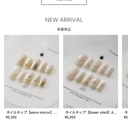
NEW ARRIVAL
新着商品
ネイルチップ【wave mirror】AE-CONA-04
ネイルチップ【flower shell】AE-CONA-03
¥
5,300
¥
5,300
¥
5