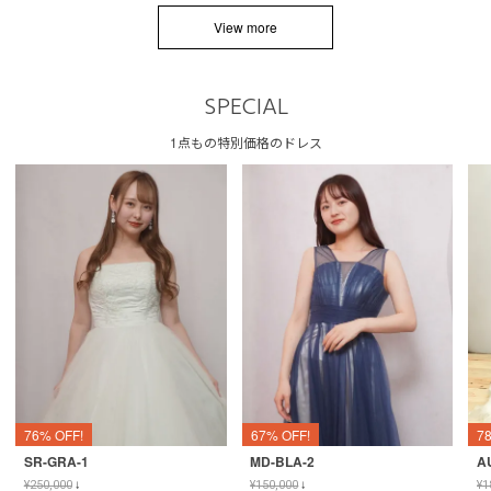
View more
SPECIAL
1点もの特別価格のドレス
76% OFF!
67% OFF!
7
SR-GRA-1
MD-BLA-2
A
¥
250,000
↓
¥
150,000
↓
¥
1