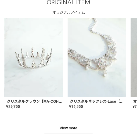
ORIGINAL ITEM
オリジナルアイテム
クリスタルネックレス-Lace【MA-CONL-02】
クリスタルクラウン【MA-COHD-01】韓国風クラウン/ウェディングクラウン/ティアラ
¥
16,500
¥
29,700
¥
7
View more