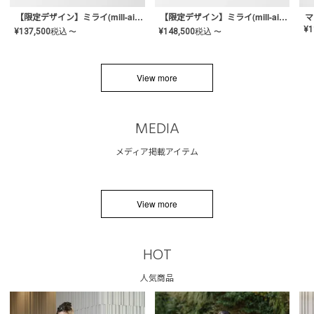
【限定デザイン】ミライ(mill-ai)リング
【限定デザイン】ミライ(mill-ai)リング
マ
¥
1
¥
137,500
税込
¥
148,500
税込
〜
〜
View more
MEDIA
メディア掲載アイテム
View more
HOT
人気商品