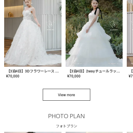
【3泊4日】3Dフラワーレース ドレス〈PD-WDOR-331〉
【3泊4日】2wayチュールラッフルドレス〈PD-WDOR-341RTL〉
¥
70,000
¥
70,000
¥
7
View more
PHOTO PLAN
フォトプラン