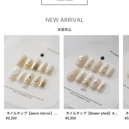
NEW ARRIVAL
新着商品
ネイルチップ【wave mirror】AE-CONA-04
ネイルチップ【flower shell】AE-CONA-03
¥
5,300
¥
5,300
¥
5