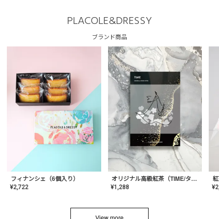
PLACOLE&DRESSY
ブランド商品
フィナンシェ（6個入り）
オリジナル高級紅茶（TIME/タイム）【ギフト/プチギフト/プレゼント/内祝い/結婚式/オリジナル配合/高品質/ハーブティー/茶葉/記念日/お返し/手土産/美容/おしゃれ】
紅
¥
2,722
¥
1,288
¥
2
View more