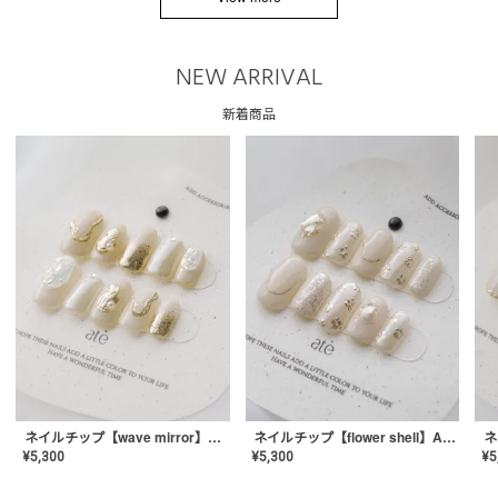
NEW ARRIVAL
新着商品
ネイルチップ【wave mirror】AE-CONA-04
ネイルチップ【flower shell】AE-CONA-03
¥
5,300
¥
5,300
¥
5