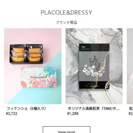
PLACOLE&DRESSY
ブランド商品
フィナンシェ（6個入り）
オリジナル高級紅茶（TIME/タイム）【ギフト/プチギフト/プレゼント/内祝い/結婚式/オリジナル配合/高品質/ハーブティー/茶葉/記念日/お返し/手土産/美容/おしゃれ】
紅
¥
2,722
¥
1,288
¥
2
View more