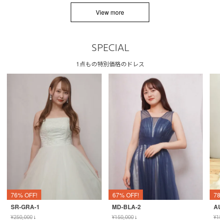
View more
SPECIAL
1点もの特別価格のドレス
76% OFF!
67% OFF!
7
SR-GRA-1
MD-BLA-2
A
¥
250,000
↓
¥
150,000
↓
¥
1