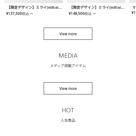
【限定デザイン】ミライ(mill-ai)リング
【限定デザイン】ミライ(mill-ai)リング
マ
¥
1
¥
137,500
税込
¥
148,500
税込
〜
〜
View more
MEDIA
メディア掲載アイテム
View more
HOT
人気商品