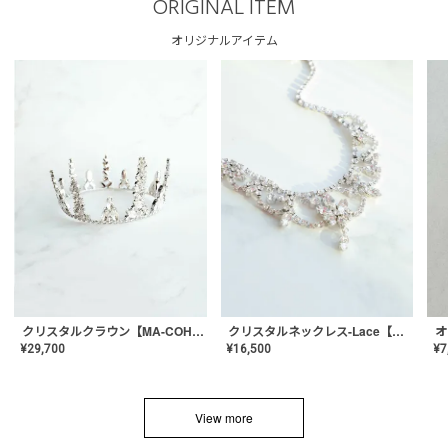
ORIGINAL ITEM
オリジナルアイテム
クリスタルネックレス-Lace【MA-CONL-02】
クリスタルクラウン【MA-COHD-01】韓国風クラウン/ウェディングクラウン/ティアラ
¥
16,500
¥
29,700
¥
7
View more