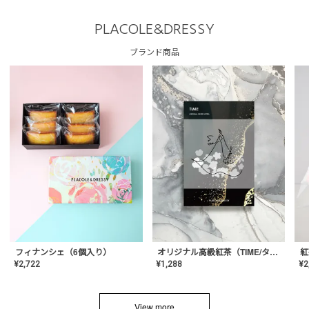
PLACOLE&DRESSY
ブランド商品
フィナンシェ（6個入り）
オリジナル高級紅茶（TIME/タイム）【ギフト/プチギフト/プレゼント/内祝い/結婚式/オリジナル配合/高品質/ハーブティー/茶葉/記念日/お返し/手土産/美容/おしゃれ】
紅
¥
2,722
¥
1,288
¥
2
View more