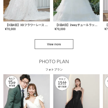
【3泊4日】3Dフラワーレース ドレス〈PD-WDOR-331〉
【3泊4日】2wayチュールラッフルドレス〈PD-WDOR-341RTL〉
¥
70,000
¥
70,000
¥
7
View more
PHOTO PLAN
フォトプラン