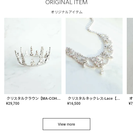
ORIGINAL ITEM
オリジナルアイテム
クリスタルネックレス-Lace【MA-CONL-02】
クリスタルクラウン【MA-COHD-01】韓国風クラウン/ウェディングクラウン/ティアラ
¥
16,500
¥
29,700
¥
7
View more