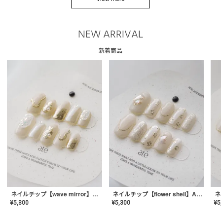
NEW ARRIVAL
新着商品
ネイルチップ【wave mirror】AE-CONA-04
ネイルチップ【flower shell】AE-CONA-03
¥
5,300
¥
5,300
¥
5