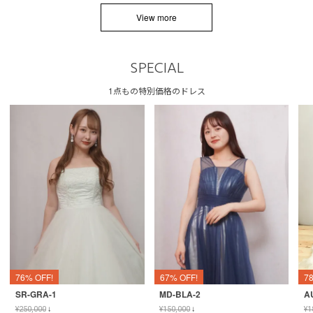
View more
SPECIAL
1点もの特別価格のドレス
76% OFF!
67% OFF!
7
SR-GRA-1
MD-BLA-2
A
¥
250,000
↓
¥
150,000
↓
¥
1