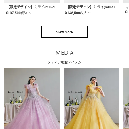
【限定デザイン】ミライ(mill-ai)リング
【限定デザイン】ミライ(mill-ai)リング
マ
¥
1
¥
137,500
税込
¥
148,500
税込
〜
〜
View more
MEDIA
メディア掲載アイテム