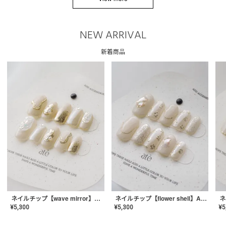
NEW ARRIVAL
新着商品
ネイルチップ【wave mirror】AE-CONA-04
ネイルチップ【flower shell】AE-CONA-03
¥
5,300
¥
5,300
¥
5