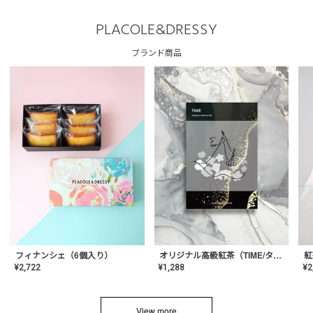
PLACOLE&DRESSY
ブランド商品
フィナンシェ（6個入り）
オリジナル高級紅茶（TIME/タイム）【ギフト/プチギフト/プレゼント/内祝い/結婚式/オリジナル配合/高品質/ハーブティー/茶葉/記念日/お返し/手土産/美容/おしゃれ】
紅
¥
2,722
¥
1,288
¥
2
View more