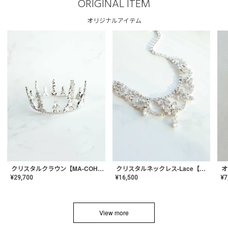
ORIGINAL ITEM
オリジナルアイテム
クリスタルネックレス-Lace【MA-CONL-02】
クリスタルクラウン【MA-COHD-01】韓国風クラウン/ウェディングクラウン/ティアラ
¥
16,500
¥
29,700
¥
7
View more