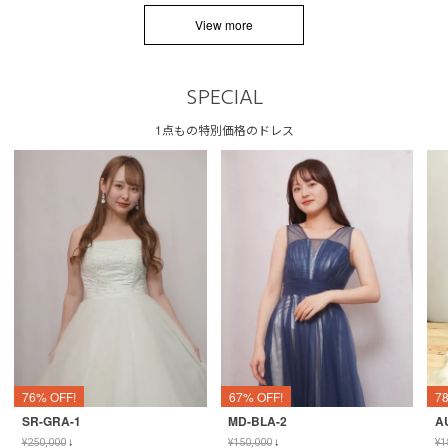
View more
SPECIAL
1点もの特別価格のドレス
76% OFF!
67% OFF!
7
SR-GRA-1
MD-BLA-2
A
¥
250,000
↓
¥
150,000
↓
¥
1