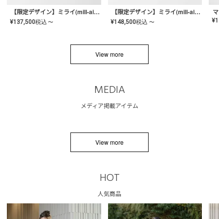
【限定デザイン】ミライ(mill-ai)リング
【限定デザイン】ミライ(mill-ai)リング
マ
¥
1
¥
137,500
税込
¥
148,500
税込
〜
〜
View more
MEDIA
メディア掲載アイテム
View more
HOT
人気商品