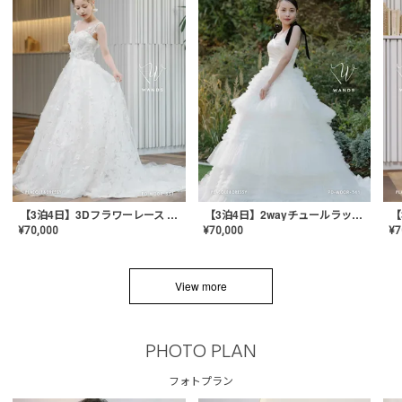
【3泊4日】3Dフラワーレース ドレス〈PD-WDOR-331〉
【3泊4日】2wayチュールラッフルドレス〈PD-WDOR-341RTL〉
¥
70,000
¥
70,000
¥
7
View more
PHOTO PLAN
フォトプラン