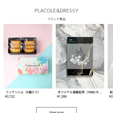
PLACOLE&DRESSY
ブランド商品
フィナンシェ（6個入り）
オリジナル高級紅茶（TIME/タイム）【ギフト/プチギフト/プレゼント/内祝い/結婚式/オリジナル配合/高品質/ハーブティー/茶葉/記念日/お返し/手土産/美容/おしゃれ】
紅
¥
2,722
¥
1,288
¥
2
View more