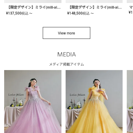
【限定デザイン】ミライ(mill-ai)リング
【限定デザイン】ミライ(mill-ai)リング
マ
¥
1
¥
137,500
税込
¥
148,500
税込
〜
〜
View more
MEDIA
メディア掲載アイテム