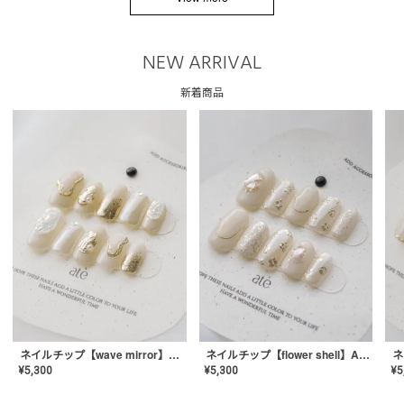
NEW ARRIVAL
新着商品
ネイルチップ【wave mirror】AE-CONA-04
ネイルチップ【flower shell】AE-CONA-03
¥
5,300
¥
5,300
¥
5