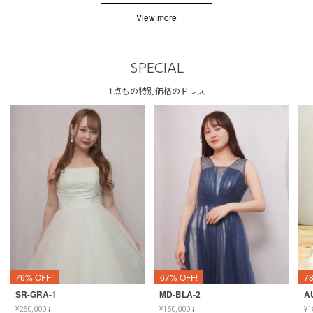
View more
SPECIAL
1点もの特別価格のドレス
76% OFF!
67% OFF!
7
SR-GRA-1
MD-BLA-2
A
¥
250,000
↓
¥
150,000
↓
¥
1