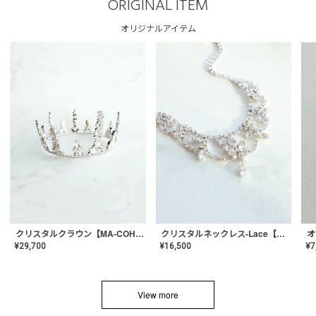
ORIGINAL ITEM
オリジナルアイテム
クリスタルネックレス-Lace【MA-CONL-02】
クリスタルクラウン【MA-COHD-01】韓国風クラウン/ウェディングクラウン/ティアラ
¥
16,500
¥
29,700
¥
7
View more