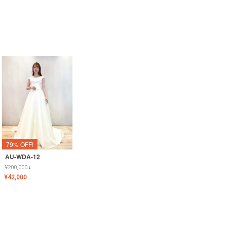
79% OFF!
AU-WDA-12
¥
200,000
↓
¥
42,000