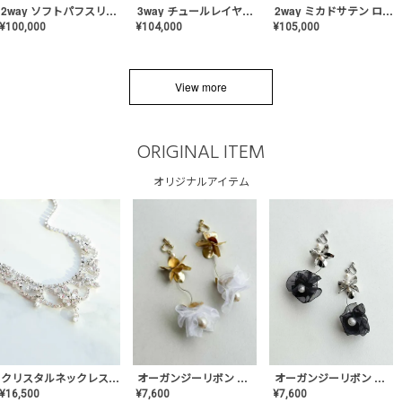
2way ソフトパフスリーブ スレンダードレス〈PD-WDOR-2112〉
3way チュールレイヤーオフショルダー スレンダードレス〈PD-WDOR-2111〉
2way ミカドサテン ロールカラードレス〈PD-WDOR-511〉
¥
100,000
¥
104,000
¥
105,000
View more
ORIGINAL ITEM
オリジナルアイテム
クリスタルネックレス-Lace【MA-CONL-02】
オーガンジーリボン バレリーナイヤリング&ピアス【Black】〈PV-COER-11〉
オーガンジーリボン バレリーナイヤリング&ピアス【White】〈PV-COER-12〉
¥
16,500
¥
7,600
¥
7,600