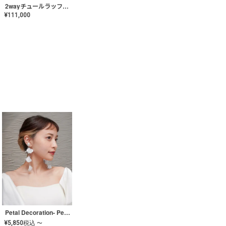
2wayチュールラッフルドレス〈PD-WDOR-341〉
¥
111,000
Petal Decoration- Pearl【JA-COER-3】
¥
5,850
税込
〜