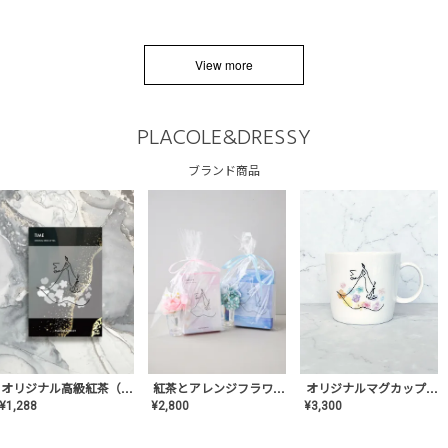
View more
PLACOLE&DRESSY
ブランド商品
オリジナルマグカップ【AT-TW-03】ギフトセット有/プレゼント/内祝い/結婚式/ペア/食器/テーブルウェア/記念日/お返し/特別/高級/おしゃれ
オリジナル高級紅茶（TIME/タイム）【ギフト/プチギフト/プレゼント/内祝い/結婚式/オリジナル配合/高品質/ハーブティー/茶葉/記念日/お返し/手土産/美容/おしゃれ】
紅茶とアレンジフラワーのセット
¥
3,300
¥
1,288
¥
2,800