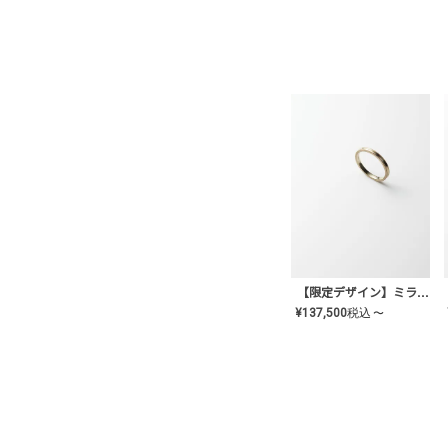
【限定デザイン】ミライ(mill-ai)リング
¥
137,500
税込
〜