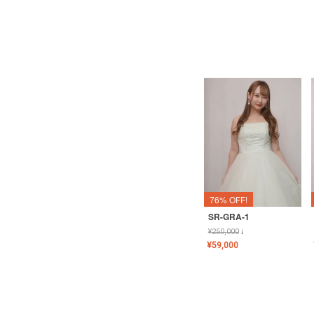
76% OFF!
SR-GRA-1
¥
250,000
↓
¥
59,000