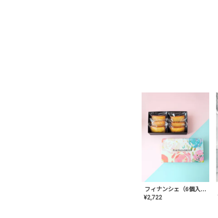
フィナンシェ（6個入り）
¥
2,722