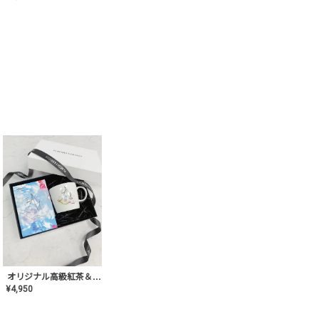
オリジナル高級紅茶＆マグカップ ギフト【AT-GF-02】ギフトセット/プレゼント/内祝い/結婚式/ハーブティー/高品質/マグカップ/食器/記念日/お返し/手土産/美容/おしゃれ
¥
4,950