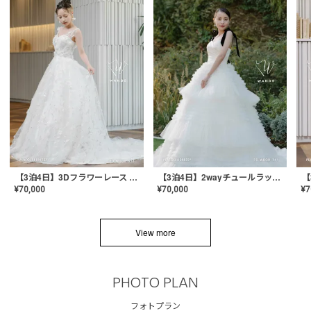
【3泊4日】3Dフラワーレース ドレス〈PD-WDOR-331〉
【3泊4日】2wayチュールラッフルドレス〈PD-WDOR-341RTL〉
¥
70,000
¥
70,000
¥
7
View more
PHOTO PLAN
フォトプラン