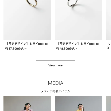
【限定デザイン】ミライ(mill-ai)リング
【限定デザイン】ミライ(mill-ai)リング
マ
¥
1
¥
137,500
税込
¥
148,500
税込
〜
〜
View more
MEDIA
メディア掲載アイテム