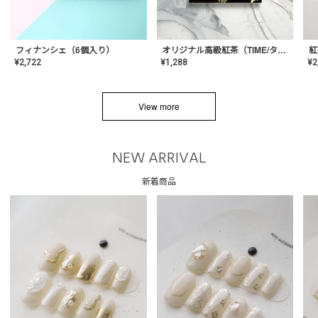
フィナンシェ（6個入り）
オリジナル高級紅茶（TIME/タイム）【ギフト/プチギフト/プレゼント/内祝い/結婚式/オリジナル配合/高品質/ハーブティー/茶葉/記念日/お返し/手土産/美容/おしゃれ】
紅
¥
2,722
¥
1,288
¥
2
View more
NEW ARRIVAL
新着商品