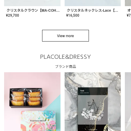
クリスタルネックレス-Lace【MA-CONL-02】
クリスタルクラウン【MA-COHD-01】韓国風クラウン/ウェディングクラウン/ティアラ
¥
16,500
¥
29,700
¥
7
View more
PLACOLE&DRESSY
ブランド商品