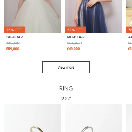
76% OFF!
67% OFF!
7
SR-GRA-1
MD-BLA-2
A
¥
250,000
↓
¥
150,000
↓
¥
1
¥
59,000
¥
49,000
¥
3
View more
RING
リング