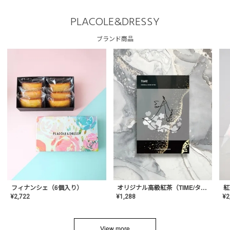
PLACOLE&DRESSY
ブランド商品
フィナンシェ（6個入り）
オリジナル高級紅茶（TIME/タイム）【ギフト/プチギフト/プレゼント/内祝い/結婚式/オリジナル配合/高品質/ハーブティー/茶葉/記念日/お返し/手土産/美容/おしゃれ】
紅
¥
2,722
¥
1,288
¥
2
View more