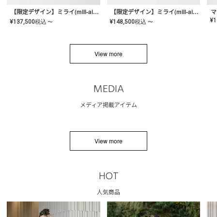
【限定デザイン】ミライ(mill-ai)リング
【限定デザイン】ミライ(mill-ai)リング
マ
¥
1
¥
137,500
税込
¥
148,500
税込
〜
〜
View more
MEDIA
メディア掲載アイテム
View more
HOT
人気商品