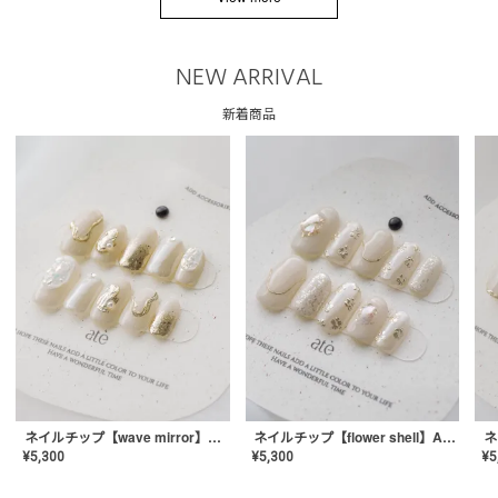
NEW ARRIVAL
新着商品
ネイルチップ【wave mirror】AE-CONA-04
ネイルチップ【flower shell】AE-CONA-03
¥
5,300
¥
5,300
¥
5