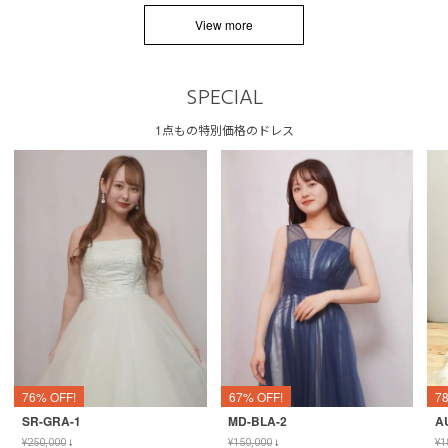
View more
SPECIAL
1点もの特別価格のドレス
76% OFF!
67% OFF!
7
SR-GRA-1
MD-BLA-2
A
¥
250,000
↓
¥
150,000
↓
¥
1