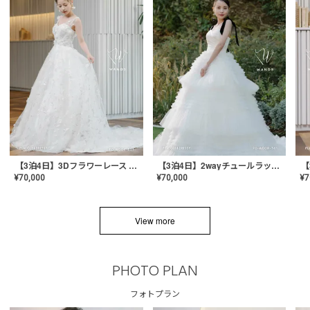
【3泊4日】3Dフラワーレース ドレス〈PD-WDOR-331〉
【3泊4日】2wayチュールラッフルドレス〈PD-WDOR-341RTL〉
¥
70,000
¥
70,000
¥
7
View more
PHOTO PLAN
フォトプラン