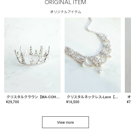
ORIGINAL ITEM
オリジナルアイテム
クリスタルネックレス-Lace【MA-CONL-02】
クリスタルクラウン【MA-COHD-01】韓国風クラウン/ウェディングクラウン/ティアラ
¥
16,500
¥
29,700
¥
7
View more