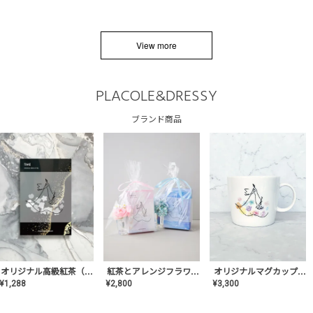
View more
PLACOLE&DRESSY
ブランド商品
オリジナルマグカップ【AT-TW-03】ギフトセット有/プレゼント/内祝い/結婚式/ペア/食器/テーブルウェア/記念日/お返し/特別/高級/おしゃれ
オリジナル高級紅茶（TIME/タイム）【ギフト/プチギフト/プレゼント/内祝い/結婚式/オリジナル配合/高品質/ハーブティー/茶葉/記念日/お返し/手土産/美容/おしゃれ】
紅茶とアレンジフラワーのセット
¥
3,300
¥
1,288
¥
2,800