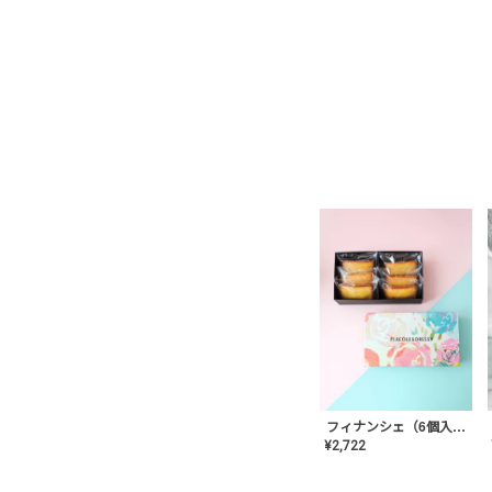
フィナンシェ（6個入り）
¥
2,722