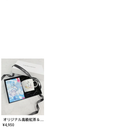
オリジナル高級紅茶＆マグカップ ギフト【AT-GF-02】ギフトセット/プレゼント/内祝い/結婚式/ハーブティー/高品質/マグカップ/食器/記念日/お返し/手土産/美容/おしゃれ
¥
4,950