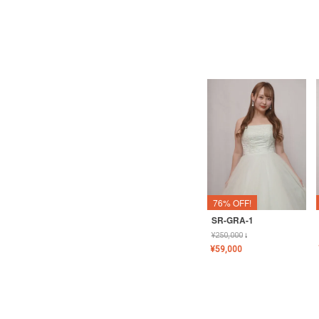
76% OFF!
SR-GRA-1
¥
250,000
↓
¥
59,000