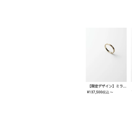
【限定デザイン】ミライ(mill-ai)リング
¥
137,500
税込
〜