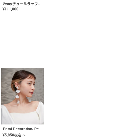
2wayチュールラッフルドレス〈PD-WDOR-341〉
¥
111,000
Petal Decoration- Pearl【JA-COER-3】
¥
5,850
税込
〜