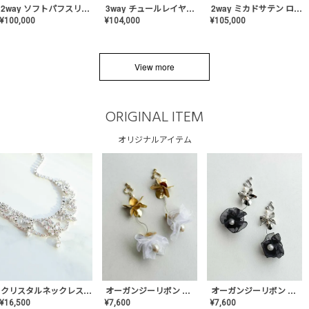
2way ソフトパフスリーブ スレンダードレス〈PD-WDOR-2112〉
3way チュールレイヤーオフショルダー スレンダードレス〈PD-WDOR-2111〉
2way ミカドサテン ロールカラードレス〈PD-WDOR-511〉
¥
100,000
¥
104,000
¥
105,000
View more
ORIGINAL ITEM
オリジナルアイテム
クリスタルネックレス-Lace【MA-CONL-02】
オーガンジーリボン バレリーナイヤリング&ピアス【Black】〈PV-COER-11〉
オーガンジーリボン バレリーナイヤリング&ピアス【White】〈PV-COER-12〉
¥
16,500
¥
7,600
¥
7,600