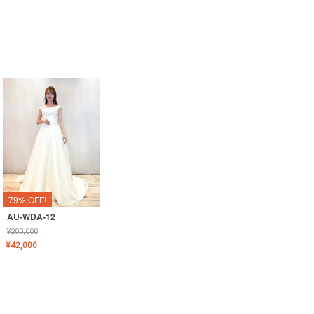
79% OFF!
AU-WDA-12
¥
200,000
↓
¥
42,000