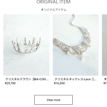
ORIGINAL ITEM
オリジナルアイテム
クリスタルネックレス-Lace【MA-CONL-02】
クリスタルクラウン【MA-COHD-01】韓国風クラウン/ウェディングクラウン/ティアラ
¥
16,500
¥
29,700
¥
7
View more