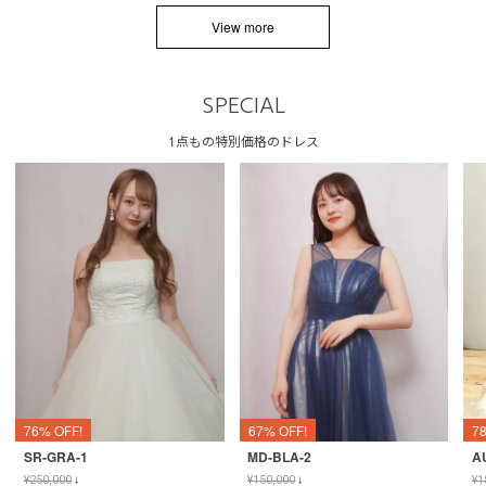
View more
SPECIAL
1点もの特別価格のドレス
76% OFF!
67% OFF!
7
SR-GRA-1
MD-BLA-2
A
¥
250,000
↓
¥
150,000
↓
¥
1