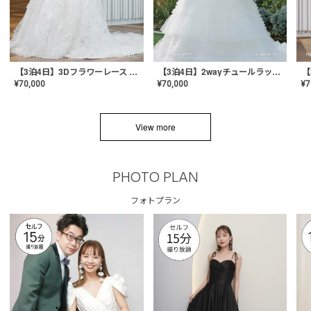
【3泊4日】3Dフラワーレース ドレス〈PD-WDOR-331〉
【3泊4日】2wayチュールラッフルドレス〈PD-WDOR-341RTL〉
¥
70,000
¥
70,000
¥
7
View more
PHOTO PLAN
フォトプラン