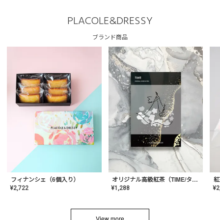
PLACOLE&DRESSY
ブランド商品
フィナンシェ（6個入り）
オリジナル高級紅茶（TIME/タイム）【ギフト/プチギフト/プレゼント/内祝い/結婚式/オリジナル配合/高品質/ハーブティー/茶葉/記念日/お返し/手土産/美容/おしゃれ】
紅
¥
2,722
¥
1,288
¥
2
View more