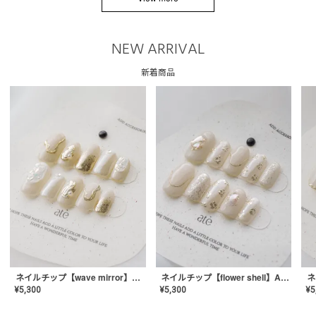
NEW ARRIVAL
新着商品
ネイルチップ【wave mirror】AE-CONA-04
ネイルチップ【flower shell】AE-CONA-03
¥
5,300
¥
5,300
¥
5