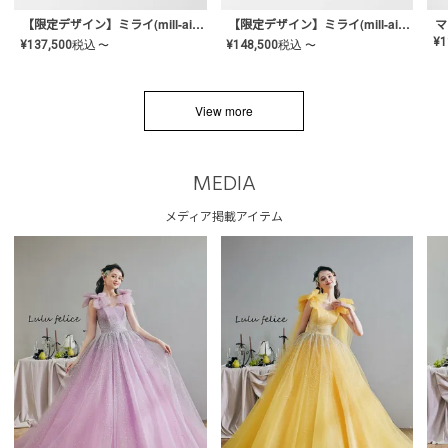
【限定デザイン】ミライ(mill-ai)リング
【限定デザイン】ミライ(mill-ai)リング
マ
¥
1
¥
137,500
税込
¥
148,500
税込
〜
〜
View more
MEDIA
メディア掲載アイテム