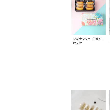
フィナンシェ（6個入り）
¥
2,722