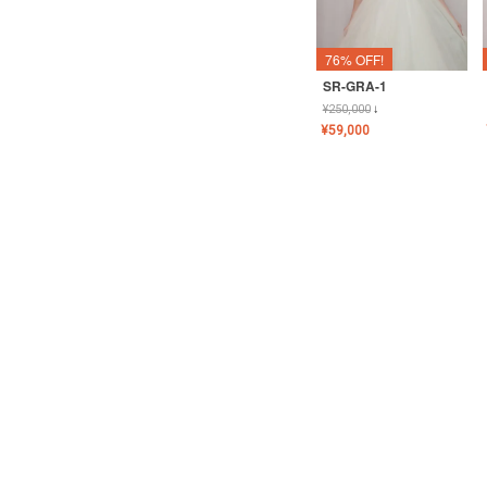
76% OFF!
SR-GRA-1
¥
250,000
↓
¥
59,000