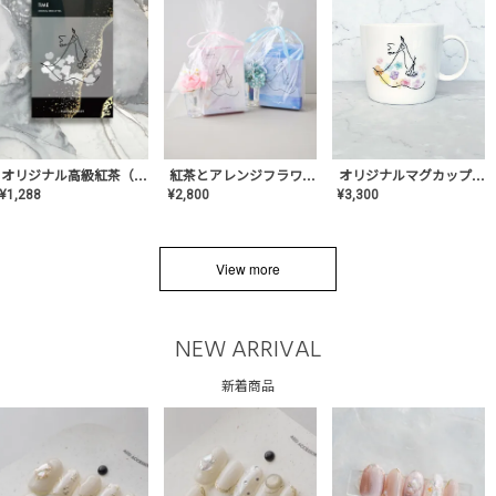
オリジナルマグカップ【AT-TW-03】ギフトセット有/プレゼント/内祝い/結婚式/ペア/食器/テーブルウェア/記念日/お返し/特別/高級/おしゃれ
オリジナル高級紅茶（TIME/タイム）【ギフト/プチギフト/プレゼント/内祝い/結婚式/オリジナル配合/高品質/ハーブティー/茶葉/記念日/お返し/手土産/美容/おしゃれ】
紅茶とアレンジフラワーのセット
¥
3,300
¥
1,288
¥
2,800
View more
NEW ARRIVAL
新着商品