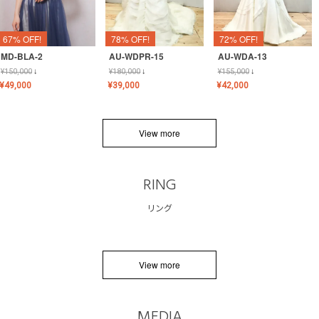
67% OFF!
78% OFF!
72% OFF!
MD-BLA-2
AU-WDPR-15
AU-WDA-13
¥
150,000
↓
¥
180,000
↓
¥
155,000
↓
¥
49,000
¥
39,000
¥
42,000
View more
RING
リング
View more
MEDIA