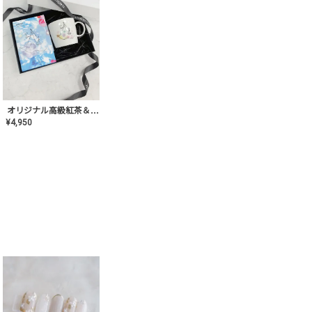
オリジナル高級紅茶＆マグカップ ギフト【AT-GF-02】ギフトセット/プレゼント/内祝い/結婚式/ハーブティー/高品質/マグカップ/食器/記念日/お返し/手土産/美容/おしゃれ
¥
4,950