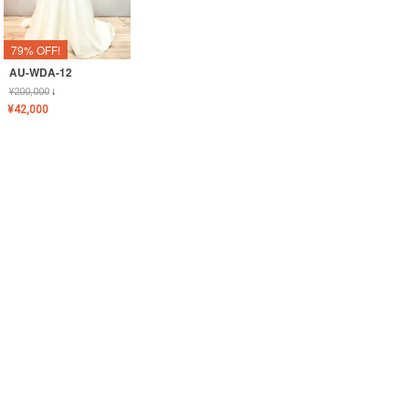
79% OFF!
AU-WDA-12
¥
200,000
↓
¥
42,000