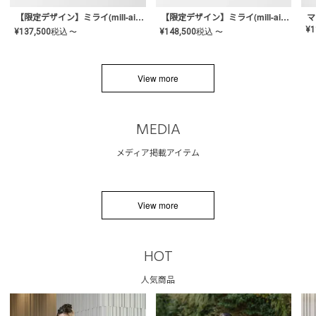
【限定デザイン】ミライ(mill-ai)リング
【限定デザイン】ミライ(mill-ai)リング
マ
¥
1
¥
137,500
税込
¥
148,500
税込
〜
〜
View more
MEDIA
メディア掲載アイテム
View more
HOT
人気商品