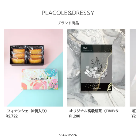
PLACOLE&DRESSY
ブランド商品
フィナンシェ（6個入り）
オリジナル高級紅茶（TIME/タイム）【ギフト/プチギフト/プレゼント/内祝い/結婚式/オリジナル配合/高品質/ハーブティー/茶葉/記念日/お返し/手土産/美容/おしゃれ】
紅
¥
2,722
¥
1,288
¥
2
View more