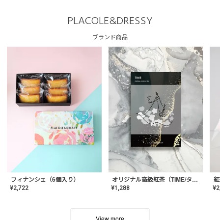
PLACOLE&DRESSY
ブランド商品
フィナンシェ（6個入り）
オリジナル高級紅茶（TIME/タイム）【ギフト/プチギフト/プレゼント/内祝い/結婚式/オリジナル配合/高品質/ハーブティー/茶葉/記念日/お返し/手土産/美容/おしゃれ】
紅
¥
2,722
¥
1,288
¥
2
View more