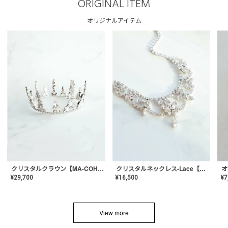
ORIGINAL ITEM
オリジナルアイテム
クリスタルネックレス-Lace【MA-CONL-02】
クリスタルクラウン【MA-COHD-01】韓国風クラウン/ウェディングクラウン/ティアラ
¥
16,500
¥
29,700
¥
7
View more