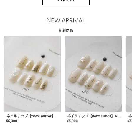
NEW ARRIVAL
新着商品
ネイルチップ【wave mirror】AE-CONA-04
ネイルチップ【flower shell】AE-CONA-03
¥
5,300
¥
5,300
¥
5