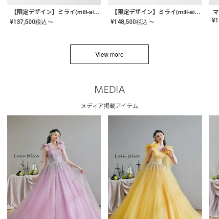
【限定デザイン】ミライ(mill-ai)リング
【限定デザイン】ミライ(mill-ai)リング
マ
¥
1
¥
137,500
税込
¥
148,500
税込
〜
〜
View more
MEDIA
メディア掲載アイテム