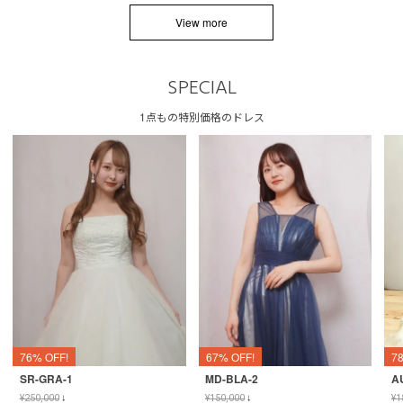
View more
SPECIAL
1点もの特別価格のドレス
76% OFF!
67% OFF!
7
SR-GRA-1
MD-BLA-2
A
¥
250,000
↓
¥
150,000
↓
¥
1