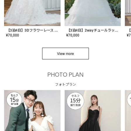
【3泊4日】3Dフラワーレース ドレス〈PD-WDOR-331〉
【3泊4日】2wayチュールラッフルドレス〈PD-WDOR-341RTL〉
¥
70,000
¥
70,000
¥
7
View more
PHOTO PLAN
フォトプラン