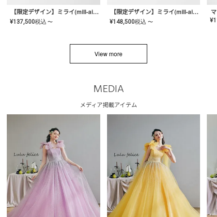
【限定デザイン】ミライ(mill-ai)リング
【限定デザイン】ミライ(mill-ai)リング
マ
¥
1
¥
137,500
税込
¥
148,500
税込
〜
〜
View more
MEDIA
メディア掲載アイテム