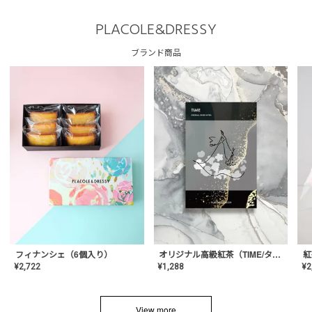
PLACOLE&DRESSY
ブランド商品
フィナンシェ（6個入り）
オリジナル高級紅茶（TIME/タイム）【ギフト/プチギフト/プレゼント/内祝い/結婚式/オリジナル配合/高品質/ハーブティー/茶葉/記念日/お返し/手土産/美容/おしゃれ】
紅
¥
2,722
¥
1,288
¥
2
View more