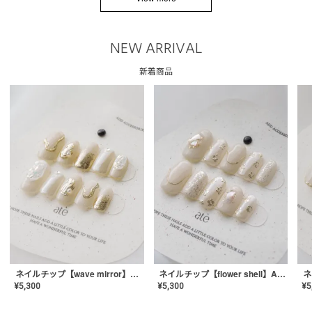
NEW ARRIVAL
新着商品
ネイルチップ【wave mirror】AE-CONA-04
ネイルチップ【flower shell】AE-CONA-03
¥
5,300
¥
5,300
¥
5