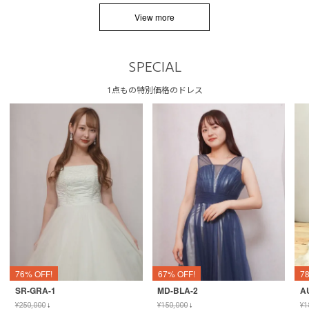
View more
SPECIAL
1点もの特別価格のドレス
76% OFF!
67% OFF!
7
SR-GRA-1
MD-BLA-2
A
¥
250,000
↓
¥
150,000
↓
¥
1