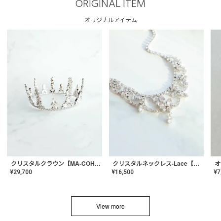
ORIGINAL ITEM
オリジナルアイテム
クリスタルネックレス-Lace【MA-CONL-02】
クリスタルクラウン【MA-COHD-01】韓国風クラウン/ウェディングクラウン/ティアラ
¥
16,500
¥
29,700
¥
7
View more