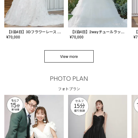
【3泊4日】3Dフラワーレース ドレス〈PD-WDOR-331〉
【3泊4日】2wayチュールラッフルドレス〈PD-WDOR-341RTL〉
¥
70,000
¥
70,000
¥
7
View more
PHOTO PLAN
フォトプラン