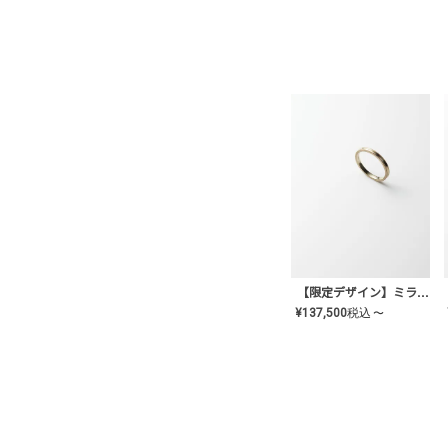
【限定デザイン】ミライ(mill-ai)リング
¥
137,500
税込
〜