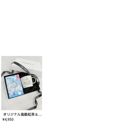
オリジナル高級紅茶＆マグカップ ギフト【AT-GF-02】ギフトセット/プレゼント/内祝い/結婚式/ハーブティー/高品質/マグカップ/食器/記念日/お返し/手土産/美容/おしゃれ
¥
4,950