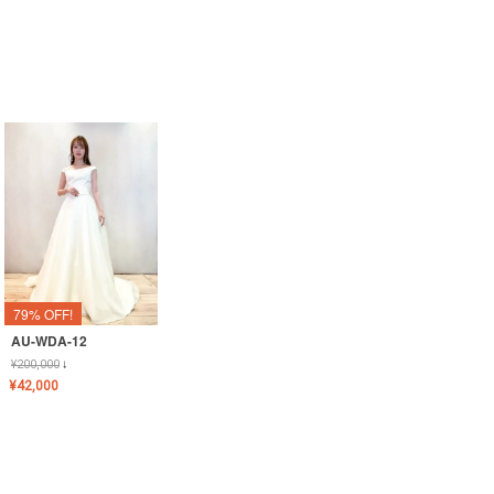
79% OFF!
AU-WDA-12
¥
200,000
↓
¥
42,000