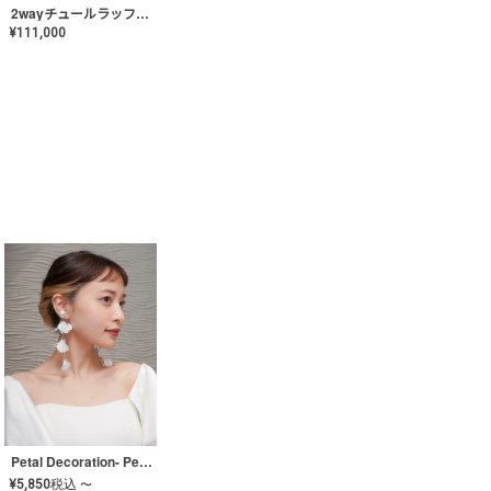
2wayチュールラッフルドレス〈PD-WDOR-341〉
¥
111,000
Petal Decoration- Pearl【JA-COER-3】
¥
5,850
税込
〜