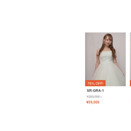
76% OFF!
SR-GRA-1
¥
250,000
↓
¥
59,000