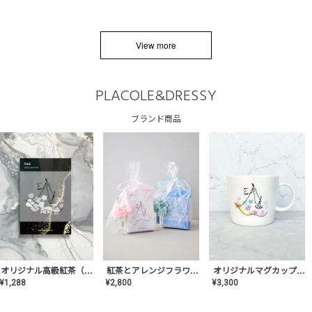
View more
PLACOLE&DRESSY
ブランド商品
オリジナルマグカップ【AT-TW-03】ギフトセット有/プレゼント/内祝い/結婚式/ペア/食器/テーブルウェア/記念日/お返し/特別/高級/おしゃれ
オリジナル高級紅茶（TIME/タイム）【ギフト/プチギフト/プレゼント/内祝い/結婚式/オリジナル配合/高品質/ハーブティー/茶葉/記念日/お返し/手土産/美容/おしゃれ】
紅茶とアレンジフラワーのセット
¥
3,300
¥
1,288
¥
2,800