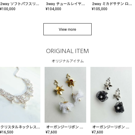
2way ソフトパフスリーブ スレンダードレス〈PD-WDOR-2112〉
3way チュールレイヤーオフショルダー スレンダードレス〈PD-WDOR-2111〉
2way ミカドサテン ロールカラードレス〈PD-WDOR-511〉
¥
100,000
¥
104,000
¥
105,000
View more
ORIGINAL ITEM
オリジナルアイテム
クリスタルネックレス-Lace【MA-CONL-02】
オーガンジーリボン バレリーナイヤリング&ピアス【Black】〈PV-COER-11〉
オーガンジーリボン バレリーナイヤリング&ピアス【White】〈PV-COER-12〉
¥
16,500
¥
7,600
¥
7,600