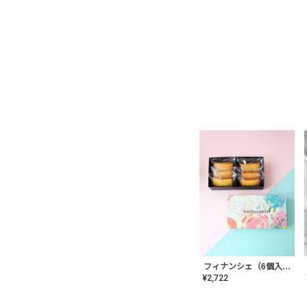
フィナンシェ（6個入り）
¥
2,722