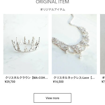
ORIGINAL ITEM
オリジナルアイテム
クリスタルネックレス-Lace【MA-CONL-02】
クリスタルクラウン【MA-COHD-01】韓国風クラウン/ウェディングクラウン/ティアラ
¥
16,500
¥
29,700
¥
7
View more