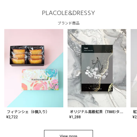
PLACOLE&DRESSY
ブランド商品
フィナンシェ（6個入り）
オリジナル高級紅茶（TIME/タイム）【ギフト/プチギフト/プレゼント/内祝い/結婚式/オリジナル配合/高品質/ハーブティー/茶葉/記念日/お返し/手土産/美容/おしゃれ】
紅
¥
2,722
¥
1,288
¥
2
View more