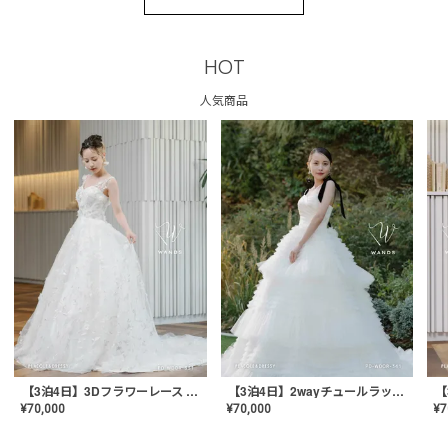
HOT
人気商品
【3泊4日】3Dフラワーレース ドレス〈PD-WDOR-331〉
【3泊4日】2wayチュールラッフルドレス〈PD-WDOR-341RTL〉
¥
70,000
¥
70,000
¥
7