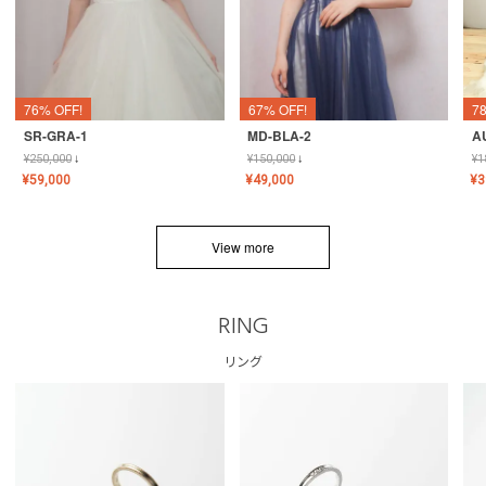
76% OFF!
67% OFF!
7
SR-GRA-1
MD-BLA-2
A
¥
250,000
↓
¥
150,000
↓
¥
1
¥
59,000
¥
49,000
¥
3
View more
RING
リング