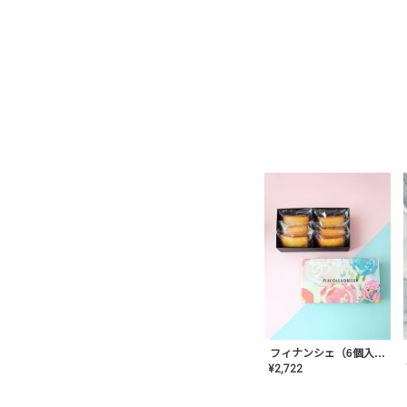
フィナンシェ（6個入り）
¥
2,722