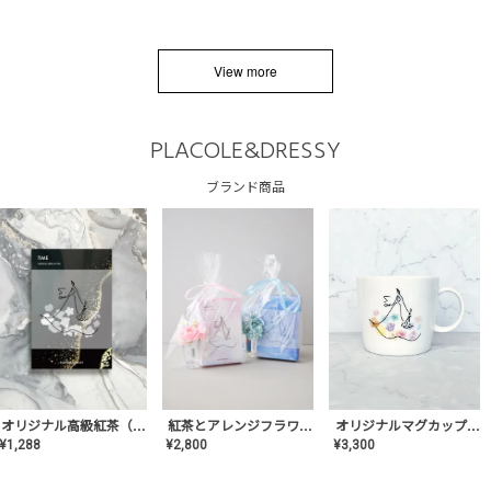
View more
PLACOLE&DRESSY
ブランド商品
オリジナルマグカップ【AT-TW-03】ギフトセット有/プレゼント/内祝い/結婚式/ペア/食器/テーブルウェア/記念日/お返し/特別/高級/おしゃれ
オリジナル高級紅茶（TIME/タイム）【ギフト/プチギフト/プレゼント/内祝い/結婚式/オリジナル配合/高品質/ハーブティー/茶葉/記念日/お返し/手土産/美容/おしゃれ】
紅茶とアレンジフラワーのセット
¥
3,300
¥
1,288
¥
2,800