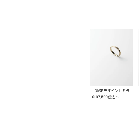
【限定デザイン】ミライ(mill-ai)リング
¥
137,500
税込
〜