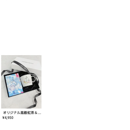
オリジナル高級紅茶＆マグカップ ギフト【AT-GF-02】ギフトセット/プレゼント/内祝い/結婚式/ハーブティー/高品質/マグカップ/食器/記念日/お返し/手土産/美容/おしゃれ
¥
4,950