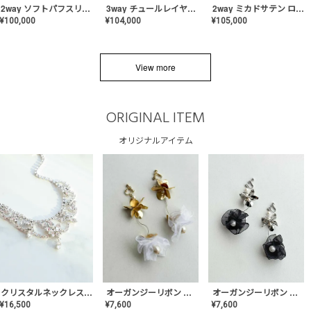
2way ソフトパフスリーブ スレンダードレス〈PD-WDOR-2112〉
3way チュールレイヤーオフショルダー スレンダードレス〈PD-WDOR-2111〉
2way ミカドサテン ロールカラードレス〈PD-WDOR-511〉
¥
100,000
¥
104,000
¥
105,000
View more
ORIGINAL ITEM
オリジナルアイテム
クリスタルネックレス-Lace【MA-CONL-02】
オーガンジーリボン バレリーナイヤリング&ピアス【Black】〈PV-COER-11〉
オーガンジーリボン バレリーナイヤリング&ピアス【White】〈PV-COER-12〉
¥
16,500
¥
7,600
¥
7,600