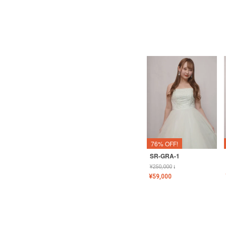
76% OFF!
SR-GRA-1
¥
250,000
↓
¥
59,000