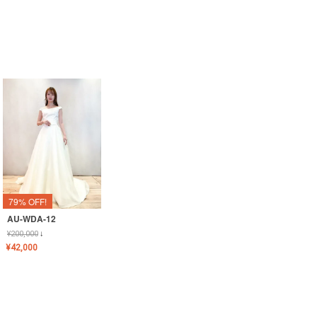
79% OFF!
AU-WDA-12
¥
200,000
↓
¥
42,000