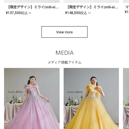
【限定デザイン】ミライ(mill-ai)リング
【限定デザイン】ミライ(mill-ai)リング
マ
¥
1
¥
137,500
税込
¥
148,500
税込
〜
〜
View more
MEDIA
メディア掲載アイテム