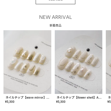
NEW ARRIVAL
新着商品
ネイルチップ【wave mirror】AE-CONA-04
ネイルチップ【flower shell】AE-CONA-03
¥
5,300
¥
5,300
¥
5