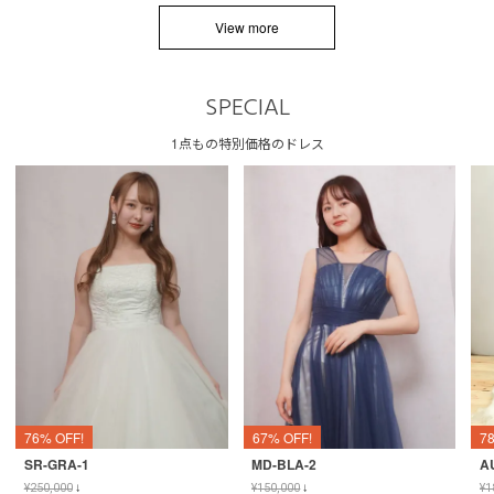
View more
SPECIAL
1点もの特別価格のドレス
76% OFF!
67% OFF!
7
SR-GRA-1
MD-BLA-2
A
¥
250,000
↓
¥
150,000
↓
¥
1