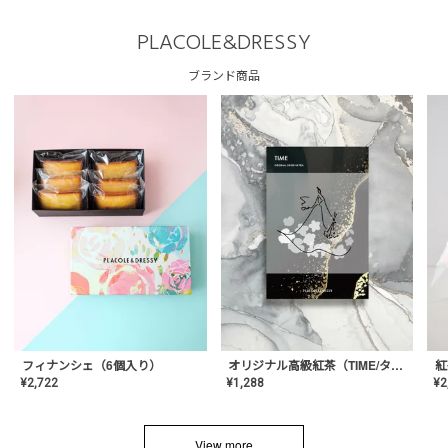
PLACOLE&DRESSY
ブランド商品
フィナンシェ（6個入り）
オリジナル高級紅茶（TIME/タイム）【ギフト/プチギフト/プレゼント/内祝い/結婚式/オリジナル配合/高品質/ハーブティー/茶葉/記念日/お返し/手土産/美容/おしゃれ】
紅
¥
2,722
¥
1,288
¥
2
View more