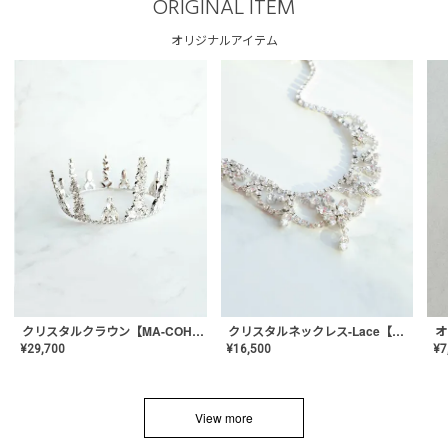
ORIGINAL ITEM
オリジナルアイテム
クリスタルネックレス-Lace【MA-CONL-02】
クリスタルクラウン【MA-COHD-01】韓国風クラウン/ウェディングクラウン/ティアラ
¥
16,500
¥
29,700
¥
7
View more