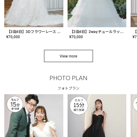
【3泊4日】3Dフラワーレース ドレス〈PD-WDOR-331〉
【3泊4日】2wayチュールラッフルドレス〈PD-WDOR-341RTL〉
¥
70,000
¥
70,000
¥
7
View more
PHOTO PLAN
フォトプラン