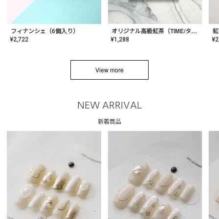
フィナンシェ（6個入り）
オリジナル高級紅茶（TIME/タイム）【ギフト/プチギフト/プレゼント/内祝い/結婚式/オリジナル配合/高品質/ハーブティー/茶葉/記念日/お返し/手土産/美容/おしゃれ】
紅
¥
2,722
¥
1,288
¥
2
View more
NEW ARRIVAL
新着商品