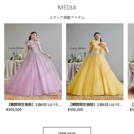
MEDIA
メディア掲載アイテム
【期間限定価格】3泊4日 LU-1501(Pink)
【期間限定価格】3泊4日 LU-1501(Yellow)
¥
300,000
¥
300,000
¥
3
View more