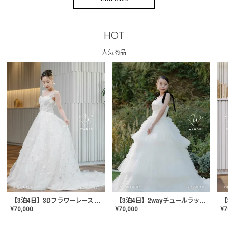
HOT
人気商品
【3泊4日】3Dフラワーレース ドレス〈PD-WDOR-331〉
【3泊4日】2wayチュールラッフルドレス〈PD-WDOR-341RTL〉
¥
70,000
¥
70,000
¥
7