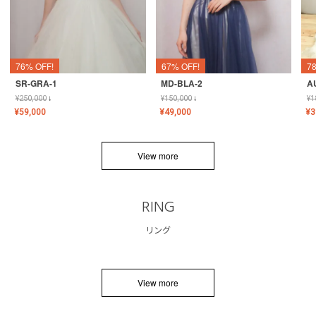
76% OFF!
67% OFF!
7
SR-GRA-1
MD-BLA-2
A
¥
250,000
↓
¥
150,000
↓
¥
1
¥
59,000
¥
49,000
¥
3
View more
RING
リング
View more