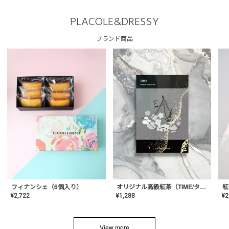
PLACOLE&DRESSY
ブランド商品
フィナンシェ（6個入り）
オリジナル高級紅茶（TIME/タイム）【ギフト/プチギフト/プレゼント/内祝い/結婚式/オリジナル配合/高品質/ハーブティー/茶葉/記念日/お返し/手土産/美容/おしゃれ】
紅
¥
2,722
¥
1,288
¥
2
View more