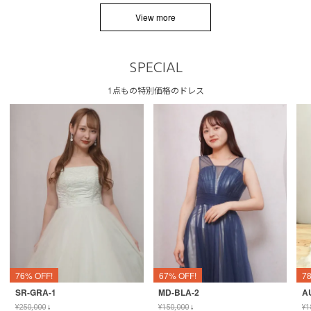
View more
SPECIAL
1点もの特別価格のドレス
76% OFF!
67% OFF!
7
SR-GRA-1
MD-BLA-2
A
¥
250,000
↓
¥
150,000
↓
¥
1