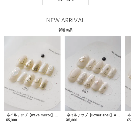
NEW ARRIVAL
新着商品
ネイルチップ【wave mirror】AE-CONA-04
ネイルチップ【flower shell】AE-CONA-03
¥
5,300
¥
5,300
¥
5