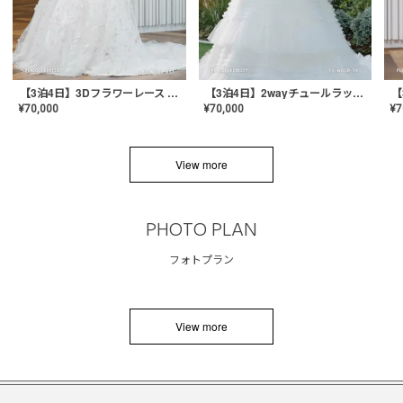
【3泊4日】3Dフラワーレース ドレス〈PD-WDOR-331〉
【3泊4日】2wayチュールラッフルドレス〈PD-WDOR-341RTL〉
¥
70,000
¥
70,000
¥
7
View more
PHOTO PLAN
フォトプラン
View more