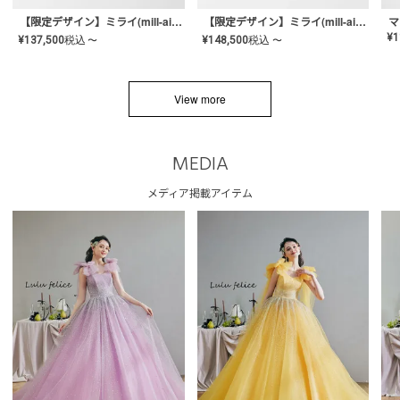
【限定デザイン】ミライ(mill-ai)リング
【限定デザイン】ミライ(mill-ai)リング
マ
¥
1
¥
137,500
税込
¥
148,500
税込
〜
〜
View more
MEDIA
メディア掲載アイテム