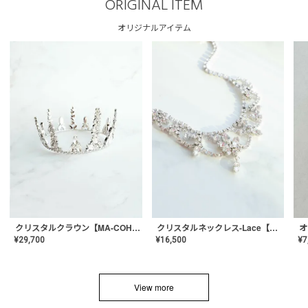
ORIGINAL ITEM
オリジナルアイテム
クリスタルネックレス-Lace【MA-CONL-02】
クリスタルクラウン【MA-COHD-01】韓国風クラウン/ウェディングクラウン/ティアラ
¥
16,500
¥
29,700
¥
7
View more