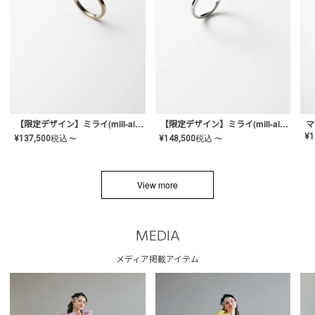
【限定デザイン】ミライ(mill-ai)リング
【限定デザイン】ミライ(mill-ai)リング
マ
¥
1
¥
137,500
税込
¥
148,500
税込
〜
〜
View more
MEDIA
メディア掲載アイテム