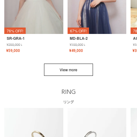
76% OFF!
67% OFF!
7
SR-GRA-1
MD-BLA-2
A
¥
250,000
↓
¥
150,000
↓
¥
1
¥
59,000
¥
49,000
¥
3
View more
RING
リング