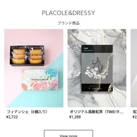
PLACOLE&DRESSY
ブランド商品
フィナンシェ（6個入り）
オリジナル高級紅茶（TIME/タイム）【ギフト/プチギフト/プレゼント/内祝い/結婚式/オリジナル配合/高品質/ハーブティー/茶葉/記念日/お返し/手土産/美容/おしゃれ】
紅
¥
2,722
¥
1,288
¥
2
View more