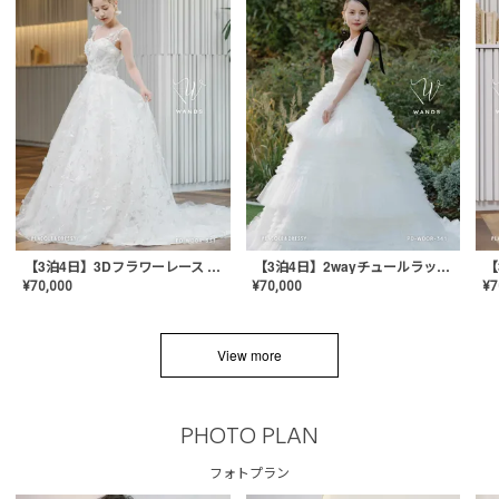
【3泊4日】3Dフラワーレース ドレス〈PD-WDOR-331〉
【3泊4日】2wayチュールラッフルドレス〈PD-WDOR-341RTL〉
¥
70,000
¥
70,000
¥
7
View more
PHOTO PLAN
フォトプラン