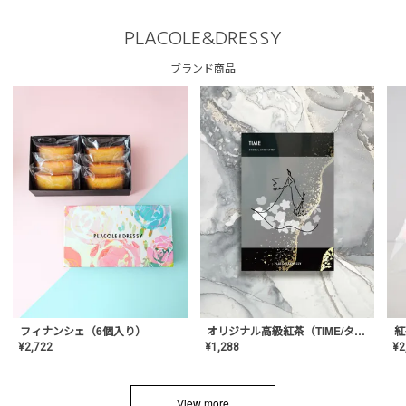
PLACOLE&DRESSY
ブランド商品
フィナンシェ（6個入り）
オリジナル高級紅茶（TIME/タイム）【ギフト/プチギフト/プレゼント/内祝い/結婚式/オリジナル配合/高品質/ハーブティー/茶葉/記念日/お返し/手土産/美容/おしゃれ】
紅
¥
2,722
¥
1,288
¥
2
View more