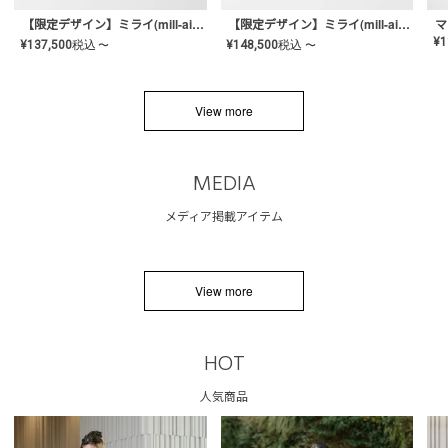
【限定デザイン】ミライ(mill-ai)リング
【限定デザイン】ミライ(mill-ai)リング
マ
¥
1
¥
137,500
税込
¥
148,500
税込
〜
〜
View more
MEDIA
メディア掲載アイテム
View more
HOT
人気商品