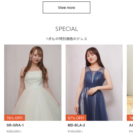
View more
SPECIAL
1点もの特別価格のドレス
76% OFF!
67% OFF!
7
SR-GRA-1
MD-BLA-2
A
¥
250,000
↓
¥
150,000
↓
¥
1