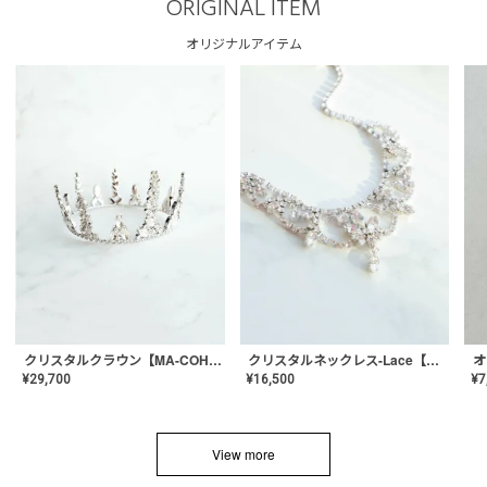
ORIGINAL ITEM
オリジナルアイテム
クリスタルネックレス-Lace【MA-CONL-02】
クリスタルクラウン【MA-COHD-01】韓国風クラウン/ウェディングクラウン/ティアラ
¥
16,500
¥
29,700
¥
7
View more