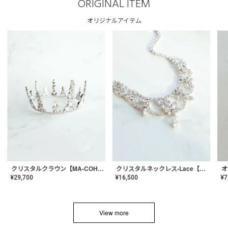
ORIGINAL ITEM
オリジナルアイテム
クリスタルネックレス-Lace【MA-CONL-02】
クリスタルクラウン【MA-COHD-01】韓国風クラウン/ウェディングクラウン/ティアラ
¥
16,500
¥
29,700
¥
7
View more