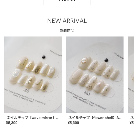
NEW ARRIVAL
新着商品
ネイルチップ【wave mirror】AE-CONA-04
ネイルチップ【flower shell】AE-CONA-03
¥
5,300
¥
5,300
¥
5