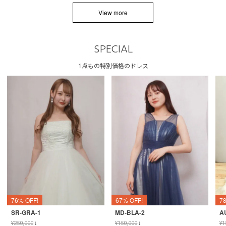
View more
SPECIAL
1点もの特別価格のドレス
76% OFF!
67% OFF!
7
SR-GRA-1
MD-BLA-2
A
¥
250,000
↓
¥
150,000
↓
¥
1