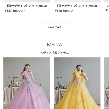
【限定デザイン】ミライ(mill-ai)リング
【限定デザイン】ミライ(mill-ai)リング
マ
¥
1
¥
137,500
税込
¥
148,500
税込
〜
〜
View more
MEDIA
メディア掲載アイテム