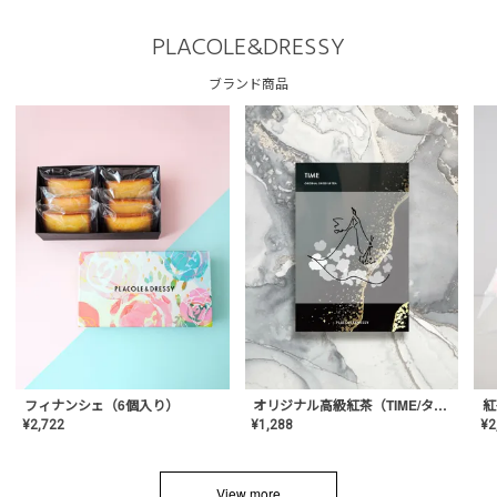
PLACOLE&DRESSY
ブランド商品
フィナンシェ（6個入り）
オリジナル高級紅茶（TIME/タイム）【ギフト/プチギフト/プレゼント/内祝い/結婚式/オリジナル配合/高品質/ハーブティー/茶葉/記念日/お返し/手土産/美容/おしゃれ】
紅
¥
2,722
¥
1,288
¥
2
View more