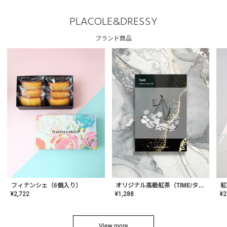
PLACOLE&DRESSY
ブランド商品
フィナンシェ（6個入り）
オリジナル高級紅茶（TIME/タイム）【ギフト/プチギフト/プレゼント/内祝い/結婚式/オリジナル配合/高品質/ハーブティー/茶葉/記念日/お返し/手土産/美容/おしゃれ】
紅
¥
2,722
¥
1,288
¥
2
View more