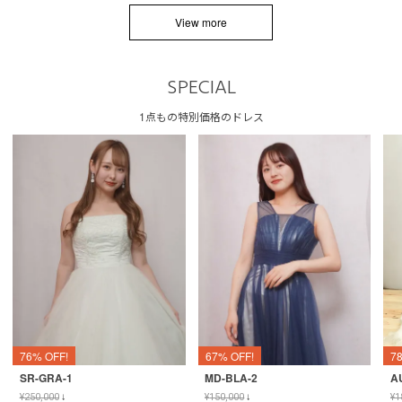
View more
SPECIAL
1点もの特別価格のドレス
76% OFF!
67% OFF!
7
SR-GRA-1
MD-BLA-2
A
¥
250,000
↓
¥
150,000
↓
¥
1