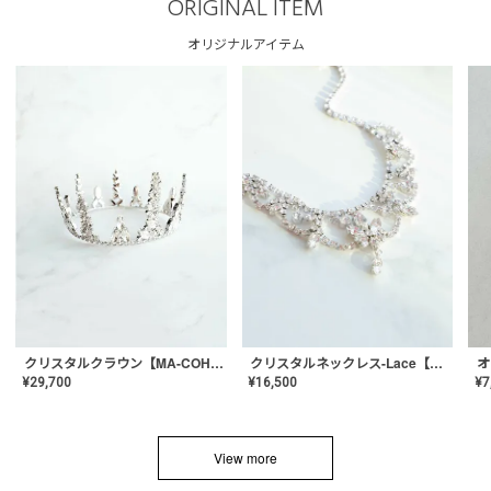
ORIGINAL ITEM
オリジナルアイテム
クリスタルネックレス-Lace【MA-CONL-02】
クリスタルクラウン【MA-COHD-01】韓国風クラウン/ウェディングクラウン/ティアラ
¥
16,500
¥
29,700
¥
7
View more