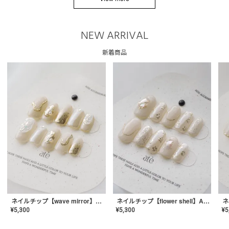
NEW ARRIVAL
新着商品
ネイルチップ【wave mirror】AE-CONA-04
ネイルチップ【flower shell】AE-CONA-03
¥
5,300
¥
5,300
¥
5