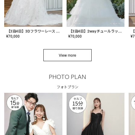
【3泊4日】3Dフラワーレース ドレス〈PD-WDOR-331〉
【3泊4日】2wayチュールラッフルドレス〈PD-WDOR-341RTL〉
¥
70,000
¥
70,000
¥
7
View more
PHOTO PLAN
フォトプラン