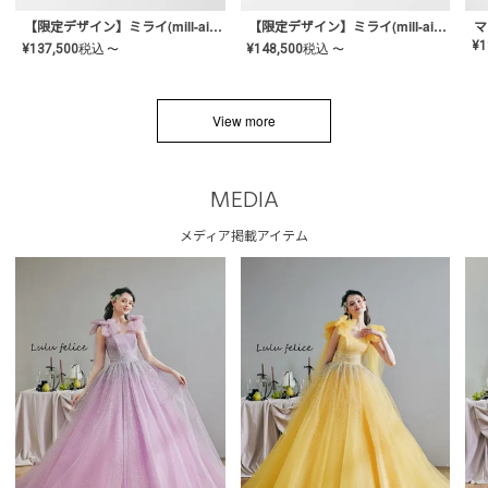
【限定デザイン】ミライ(mill-ai)リング
【限定デザイン】ミライ(mill-ai)リング
マ
¥
1
¥
137,500
税込
¥
148,500
税込
〜
〜
View more
MEDIA
メディア掲載アイテム