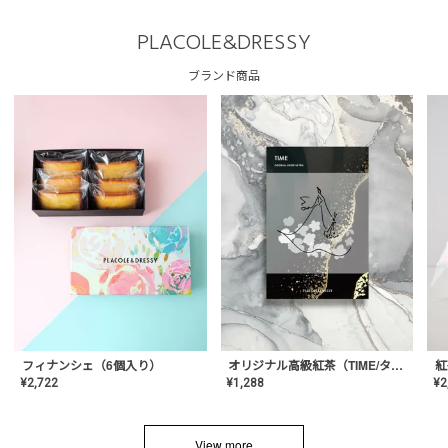
PLACOLE&DRESSY
ブランド商品
フィナンシェ（6個入り）
オリジナル高級紅茶（TIME/タイム）【ギフト/プチギフト/プレゼント/内祝い/結婚式/オリジナル配合/高品質/ハーブティー/茶葉/記念日/お返し/手土産/美容/おしゃれ】
紅
¥
2,722
¥
1,288
¥
2
View more