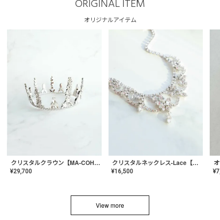
ORIGINAL ITEM
オリジナルアイテム
クリスタルネックレス-Lace【MA-CONL-02】
クリスタルクラウン【MA-COHD-01】韓国風クラウン/ウェディングクラウン/ティアラ
¥
16,500
¥
29,700
¥
7
View more