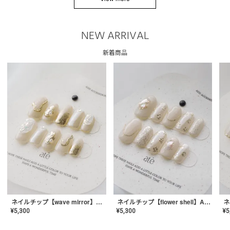
NEW ARRIVAL
新着商品
ネイルチップ【wave mirror】AE-CONA-04
ネイルチップ【flower shell】AE-CONA-03
¥
5,300
¥
5,300
¥
5