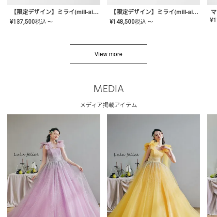
【限定デザイン】ミライ(mill-ai)リング
【限定デザイン】ミライ(mill-ai)リング
マ
¥
1
¥
137,500
税込
¥
148,500
税込
〜
〜
View more
MEDIA
メディア掲載アイテム