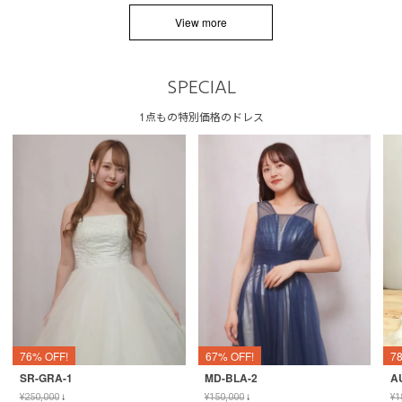
View more
SPECIAL
1点もの特別価格のドレス
76% OFF!
67% OFF!
7
SR-GRA-1
MD-BLA-2
A
¥
250,000
↓
¥
150,000
↓
¥
1