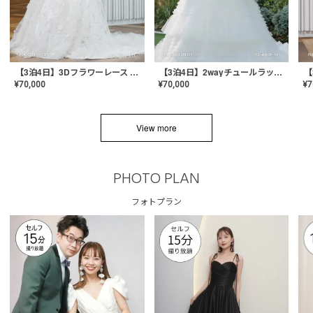
【3泊4日】3Dフラワーレース ドレス〈PD-WDOR-331〉
【3泊4日】2wayチュールラッフルドレス〈PD-WDOR-341RTL〉
¥
70,000
¥
70,000
¥
7
View more
PHOTO PLAN
フォトプラン