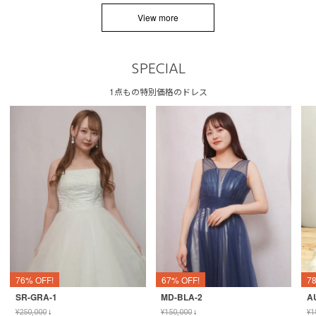
View more
SPECIAL
1点もの特別価格のドレス
76% OFF!
67% OFF!
7
SR-GRA-1
MD-BLA-2
A
¥
250,000
↓
¥
150,000
↓
¥
1