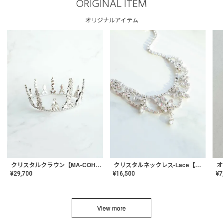
ORIGINAL ITEM
オリジナルアイテム
クリスタルネックレス-Lace【MA-CONL-02】
クリスタルクラウン【MA-COHD-01】韓国風クラウン/ウェディングクラウン/ティアラ
¥
16,500
¥
29,700
¥
7
View more