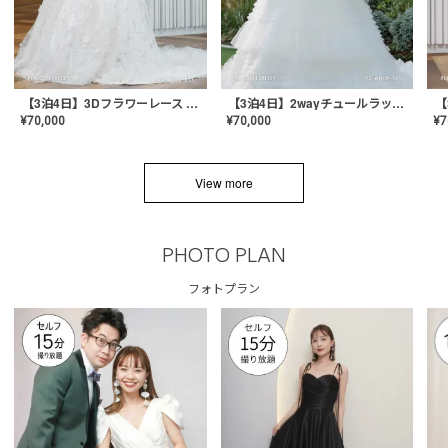
【3泊4日】3Dフラワーレース ドレス〈PD-WDOR-331〉
【3泊4日】2wayチュールラッフルドレス〈PD-WDOR-341RTL〉
¥
70,000
¥
70,000
¥
7
View more
PHOTO PLAN
フォトプラン