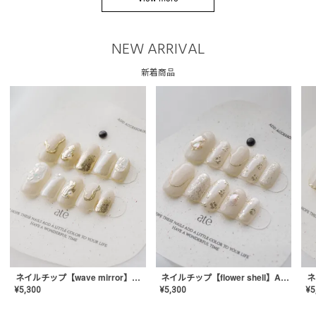
NEW ARRIVAL
新着商品
ネイルチップ【wave mirror】AE-CONA-04
ネイルチップ【flower shell】AE-CONA-03
¥
5,300
¥
5,300
¥
5