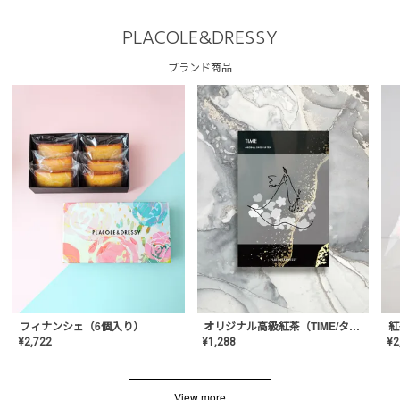
PLACOLE&DRESSY
ブランド商品
フィナンシェ（6個入り）
オリジナル高級紅茶（TIME/タイム）【ギフト/プチギフト/プレゼント/内祝い/結婚式/オリジナル配合/高品質/ハーブティー/茶葉/記念日/お返し/手土産/美容/おしゃれ】
紅
¥
2,722
¥
1,288
¥
2
View more