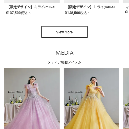
【限定デザイン】ミライ(mill-ai)リング
【限定デザイン】ミライ(mill-ai)リング
マ
¥
1
¥
137,500
税込
¥
148,500
税込
〜
〜
View more
MEDIA
メディア掲載アイテム