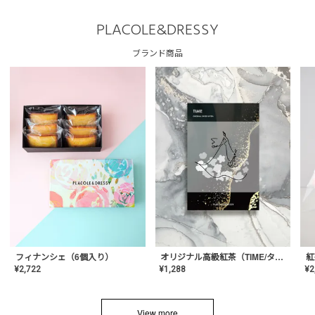
PLACOLE&DRESSY
ブランド商品
フィナンシェ（6個入り）
オリジナル高級紅茶（TIME/タイム）【ギフト/プチギフト/プレゼント/内祝い/結婚式/オリジナル配合/高品質/ハーブティー/茶葉/記念日/お返し/手土産/美容/おしゃれ】
紅
¥
2,722
¥
1,288
¥
2
View more