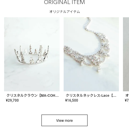
ORIGINAL ITEM
オリジナルアイテム
クリスタルネックレス-Lace【MA-CONL-02】
クリスタルクラウン【MA-COHD-01】韓国風クラウン/ウェディングクラウン/ティアラ
¥
16,500
¥
29,700
¥
7
View more