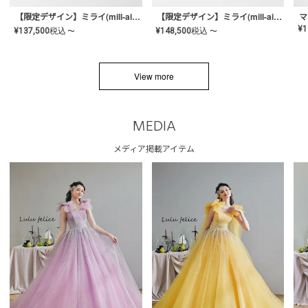
【限定デザイン】ミライ(mill-ai)リング
【限定デザイン】ミライ(mill-ai)リング
マ
¥
1
¥
137,500
税込
¥
148,500
税込
〜
〜
View more
MEDIA
メディア掲載アイテム