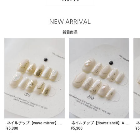
NEW ARRIVAL
新着商品
ネイルチップ【wave mirror】AE-CONA-04
ネイルチップ【flower shell】AE-CONA-03
¥
5,300
¥
5,300
¥
5