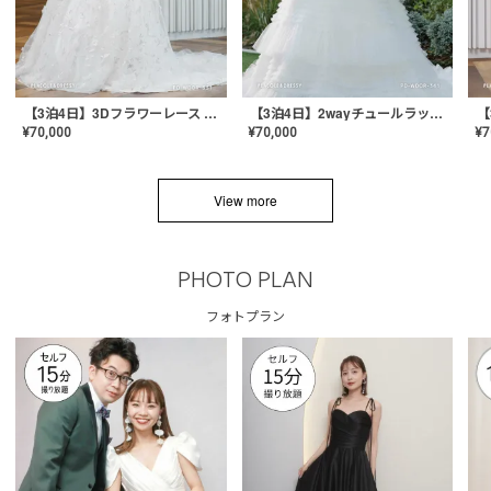
【3泊4日】3Dフラワーレース ドレス〈PD-WDOR-331〉
【3泊4日】2wayチュールラッフルドレス〈PD-WDOR-341RTL〉
¥
70,000
¥
70,000
¥
7
View more
PHOTO PLAN
フォトプラン