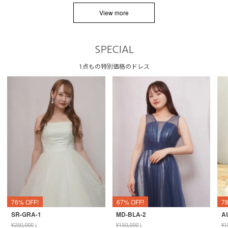
View more
SPECIAL
1点もの特別価格のドレス
76% OFF!
67% OFF!
7
SR-GRA-1
MD-BLA-2
A
¥
250,000
↓
¥
150,000
↓
¥
1