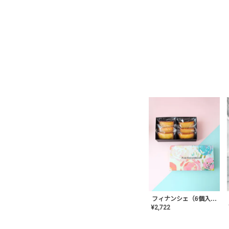
フィナンシェ（6個入り）
¥
2,722