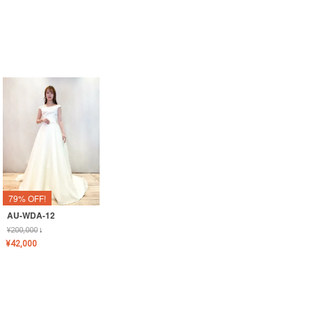
79% OFF!
AU-WDA-12
¥
200,000
↓
¥
42,000