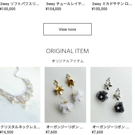
2way ソフトパフスリーブ スレンダードレス〈PD-WDOR-2112〉
3way チュールレイヤーオフショルダー スレンダードレス〈PD-WDOR-2111〉
2way ミカドサテン ロールカラードレス〈PD-WDOR-511〉
¥
100,000
¥
104,000
¥
105,000
View more
ORIGINAL ITEM
オリジナルアイテム
クリスタルネックレス-Lace【MA-CONL-02】
オーガンジーリボン バレリーナイヤリング&ピアス【Black】〈PV-COER-11〉
オーガンジーリボン バレリーナイヤリング&ピアス【White】〈PV-COER-12〉
¥
16,500
¥
7,600
¥
7,600