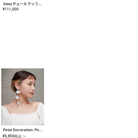
2wayチュールラッフルドレス〈PD-WDOR-341〉
¥
111,000
Petal Decoration- Pearl【JA-COER-3】
¥
5,850
税込
〜