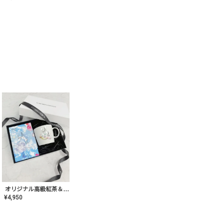
オリジナル高級紅茶＆マグカップ ギフト【AT-GF-02】ギフトセット/プレゼント/内祝い/結婚式/ハーブティー/高品質/マグカップ/食器/記念日/お返し/手土産/美容/おしゃれ
¥
4,950