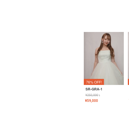
76% OFF!
SR-GRA-1
¥
250,000
↓
¥
59,000