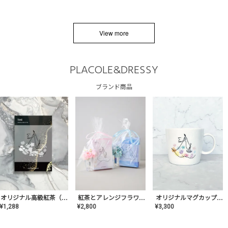
View more
PLACOLE&DRESSY
ブランド商品
オリジナルマグカップ【AT-TW-03】ギフトセット有/プレゼント/内祝い/結婚式/ペア/食器/テーブルウェア/記念日/お返し/特別/高級/おしゃれ
オリジナル高級紅茶（TIME/タイム）【ギフト/プチギフト/プレゼント/内祝い/結婚式/オリジナル配合/高品質/ハーブティー/茶葉/記念日/お返し/手土産/美容/おしゃれ】
紅茶とアレンジフラワーのセット
¥
3,300
¥
1,288
¥
2,800