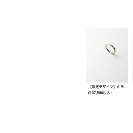
【限定デザイン】ミライ(mill-ai)リング
¥
137,500
税込
〜