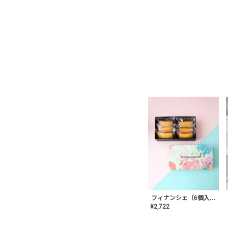
フィナンシェ（6個入り）
¥
2,722