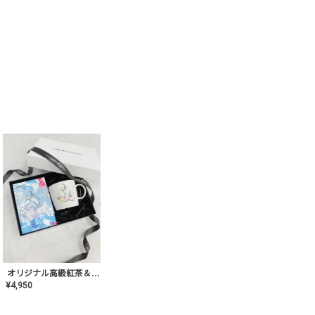
オリジナル高級紅茶＆マグカップ ギフト【AT-GF-02】ギフトセット/プレゼント/内祝い/結婚式/ハーブティー/高品質/マグカップ/食器/記念日/お返し/手土産/美容/おしゃれ
¥
4,950