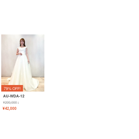
79% OFF!
AU-WDA-12
¥
200,000
↓
¥
42,000