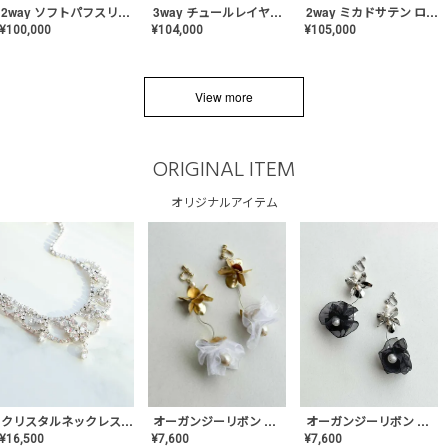
2way ソフトパフスリーブ スレンダードレス〈PD-WDOR-2112〉
3way チュールレイヤーオフショルダー スレンダードレス〈PD-WDOR-2111〉
2way ミカドサテン ロールカラードレス〈PD-WDOR-511〉
¥
100,000
¥
104,000
¥
105,000
View more
ORIGINAL ITEM
オリジナルアイテム
クリスタルネックレス-Lace【MA-CONL-02】
オーガンジーリボン バレリーナイヤリング&ピアス【Black】〈PV-COER-11〉
オーガンジーリボン バレリーナイヤリング&ピアス【White】〈PV-COER-12〉
¥
16,500
¥
7,600
¥
7,600