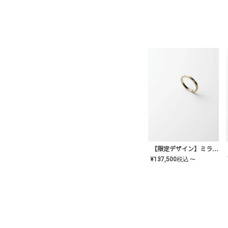
【限定デザイン】ミライ(mill-ai)リング
¥
137,500
税込
〜