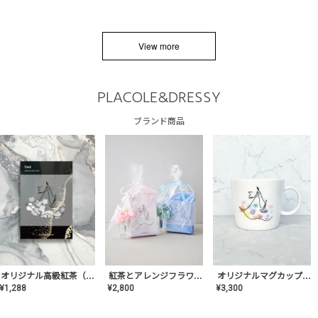
View more
PLACOLE&DRESSY
ブランド商品
オリジナルマグカップ【AT-TW-03】ギフトセット有/プレゼント/内祝い/結婚式/ペア/食器/テーブルウェア/記念日/お返し/特別/高級/おしゃれ
オリジナル高級紅茶（TIME/タイム）【ギフト/プチギフト/プレゼント/内祝い/結婚式/オリジナル配合/高品質/ハーブティー/茶葉/記念日/お返し/手土産/美容/おしゃれ】
紅茶とアレンジフラワーのセット
¥
3,300
¥
1,288
¥
2,800