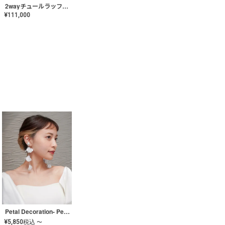
2wayチュールラッフルドレス〈PD-WDOR-341〉
¥
111,000
Petal Decoration- Pearl【JA-COER-3】
¥
5,850
税込
〜