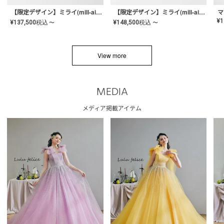
【限定デザイン】ミライ(mill-ai)リング
【限定デザイン】ミライ(mill-ai)リング
マ
¥
1
¥
137,500
税込
¥
148,500
税込
〜
〜
View more
MEDIA
メディア掲載アイテム