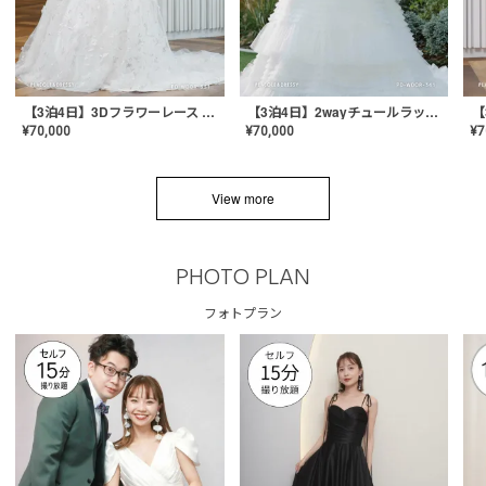
【3泊4日】3Dフラワーレース ドレス〈PD-WDOR-331〉
【3泊4日】2wayチュールラッフルドレス〈PD-WDOR-341RTL〉
¥
70,000
¥
70,000
¥
7
View more
PHOTO PLAN
フォトプラン