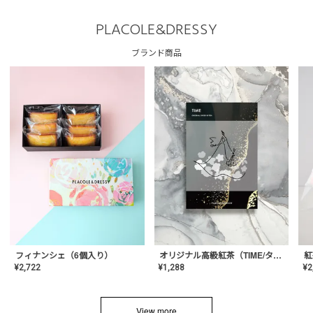
PLACOLE&DRESSY
ブランド商品
フィナンシェ（6個入り）
オリジナル高級紅茶（TIME/タイム）【ギフト/プチギフト/プレゼント/内祝い/結婚式/オリジナル配合/高品質/ハーブティー/茶葉/記念日/お返し/手土産/美容/おしゃれ】
紅
¥
2,722
¥
1,288
¥
2
View more