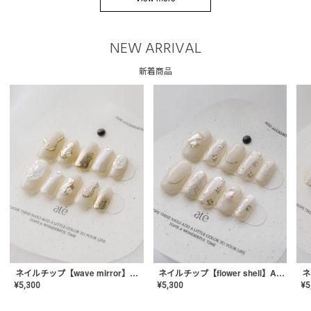
NEW ARRIVAL
新着商品
ネイルチップ【wave mirror】AE-CONA-04
ネイルチップ【flower shell】AE-CONA-03
¥
5,300
¥
5,300
¥
5