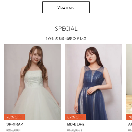
View more
SPECIAL
1点もの特別価格のドレス
76% OFF!
67% OFF!
7
SR-GRA-1
MD-BLA-2
A
¥
250,000
↓
¥
150,000
↓
¥
1