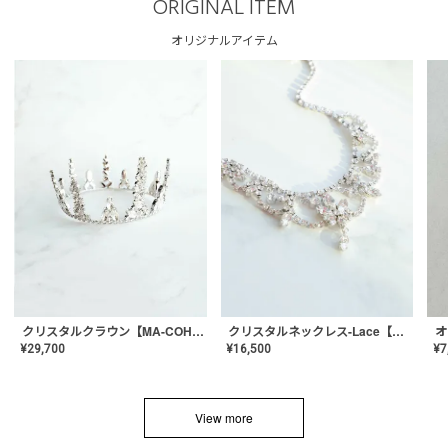
ORIGINAL ITEM
オリジナルアイテム
クリスタルネックレス-Lace【MA-CONL-02】
クリスタルクラウン【MA-COHD-01】韓国風クラウン/ウェディングクラウン/ティアラ
¥
16,500
¥
29,700
¥
7
View more