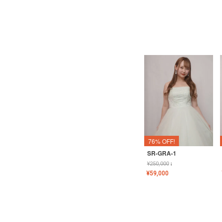
76% OFF!
SR-GRA-1
¥
250,000
↓
¥
59,000