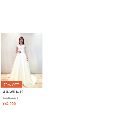
79% OFF!
AU-WDA-12
¥
200,000
↓
¥
42,000