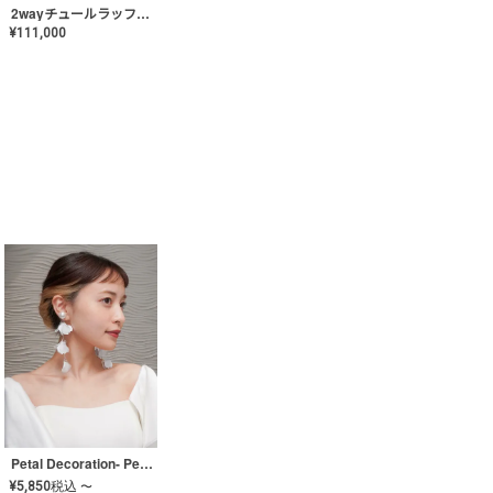
2wayチュールラッフルドレス〈PD-WDOR-341〉
¥
111,000
Petal Decoration- Pearl【JA-COER-3】
¥
5,850
税込
〜