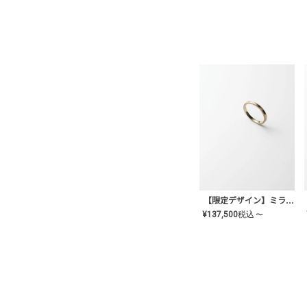
【限定デザイン】ミライ(mill-ai)リング
¥
137,500
税込
〜