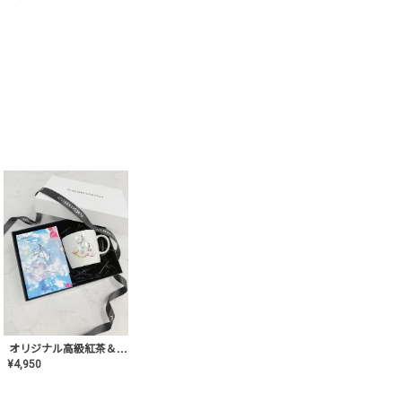
オリジナル高級紅茶＆マグカップ ギフト【AT-GF-02】ギフトセット/プレゼント/内祝い/結婚式/ハーブティー/高品質/マグカップ/食器/記念日/お返し/手土産/美容/おしゃれ
¥
4,950