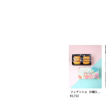
フィナンシェ（6個入り）
¥
2,722