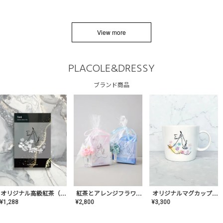
View more
PLACOLE&DRESSY
ブランド商品
オリジナルマグカップ【AT-TW-03】ギフトセット有/プレゼント/内祝い/結婚式/ペア/食器/テーブルウェア/記念日/お返し/特別/高級/おしゃれ
オリジナル高級紅茶（TIME/タイム）【ギフト/プチギフト/プレゼント/内祝い/結婚式/オリジナル配合/高品質/ハーブティー/茶葉/記念日/お返し/手土産/美容/おしゃれ】
紅茶とアレンジフラワーのセット
¥
3,300
¥
1,288
¥
2,800