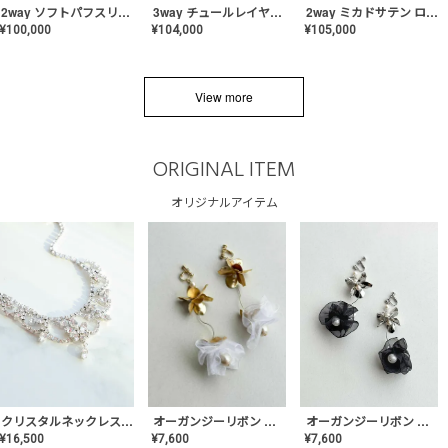
2way ソフトパフスリーブ スレンダードレス〈PD-WDOR-2112〉
3way チュールレイヤーオフショルダー スレンダードレス〈PD-WDOR-2111〉
2way ミカドサテン ロールカラードレス〈PD-WDOR-511〉
¥
100,000
¥
104,000
¥
105,000
View more
ORIGINAL ITEM
オリジナルアイテム
クリスタルネックレス-Lace【MA-CONL-02】
オーガンジーリボン バレリーナイヤリング&ピアス【Black】〈PV-COER-11〉
オーガンジーリボン バレリーナイヤリング&ピアス【White】〈PV-COER-12〉
¥
16,500
¥
7,600
¥
7,600