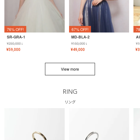
76% OFF!
67% OFF!
7
SR-GRA-1
MD-BLA-2
A
¥
250,000
↓
¥
150,000
↓
¥
1
¥
59,000
¥
49,000
¥
3
View more
RING
リング