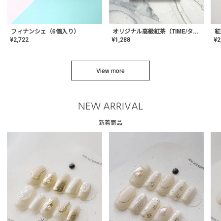
フィナンシェ（6個入り）
オリジナル高級紅茶（TIME/タイム）【ギフト/プチギフト/プレゼント/内祝い/結婚式/オリジナル配合/高品質/ハーブティー/茶葉/記念日/お返し/手土産/美容/おしゃれ】
紅
¥
2,722
¥
1,288
¥
2
View more
NEW ARRIVAL
新着商品