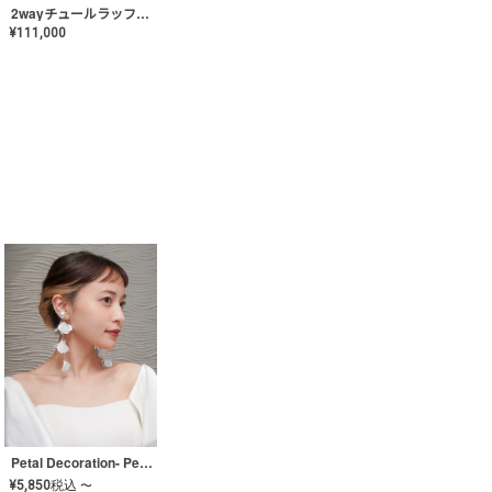
2wayチュールラッフルドレス〈PD-WDOR-341〉
¥
111,000
Petal Decoration- Pearl【JA-COER-3】
¥
5,850
税込
〜