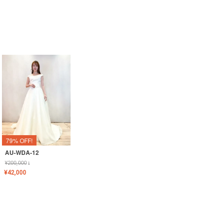
79% OFF!
AU-WDA-12
¥
200,000
↓
¥
42,000