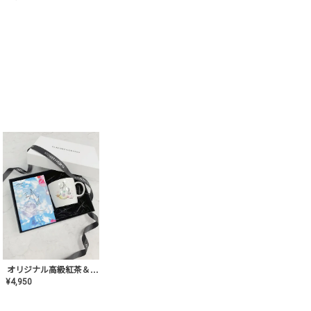
オリジナル高級紅茶＆マグカップ ギフト【AT-GF-02】ギフトセット/プレゼント/内祝い/結婚式/ハーブティー/高品質/マグカップ/食器/記念日/お返し/手土産/美容/おしゃれ
¥
4,950