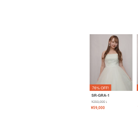
76% OFF!
SR-GRA-1
¥
250,000
↓
¥
59,000