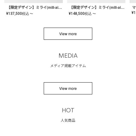
【限定デザイン】ミライ(mill-ai)リング
【限定デザイン】ミライ(mill-ai)リング
マ
¥
1
¥
137,500
税込
¥
148,500
税込
〜
〜
View more
MEDIA
メディア掲載アイテム
View more
HOT
人気商品