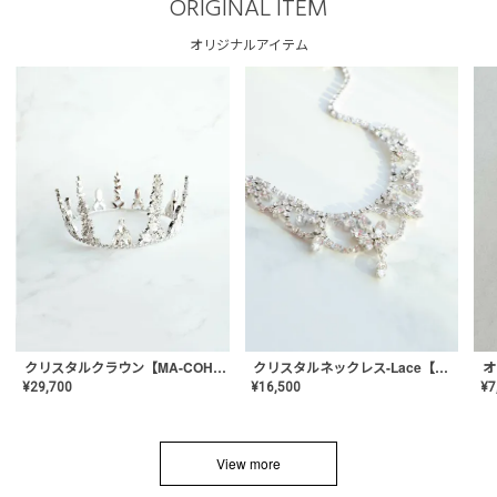
ORIGINAL ITEM
オリジナルアイテム
クリスタルネックレス-Lace【MA-CONL-02】
クリスタルクラウン【MA-COHD-01】韓国風クラウン/ウェディングクラウン/ティアラ
¥
16,500
¥
29,700
¥
7
View more