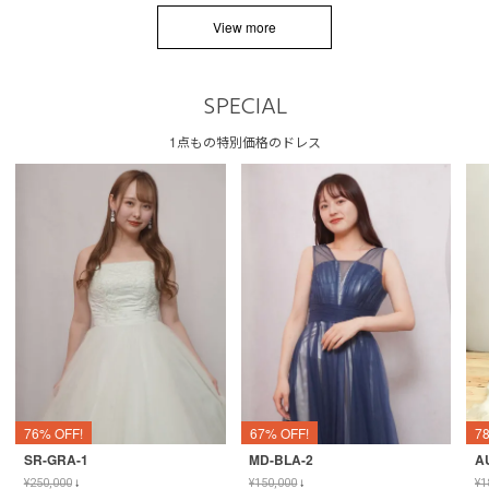
View more
SPECIAL
1点もの特別価格のドレス
76% OFF!
67% OFF!
7
SR-GRA-1
MD-BLA-2
A
¥
250,000
↓
¥
150,000
↓
¥
1