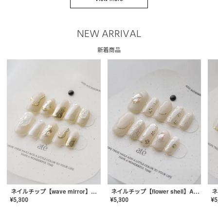
NEW ARRIVAL
新着商品
ネイルチップ【wave mirror】AE-CONA-04
ネイルチップ【flower shell】AE-CONA-03
¥
5,300
¥
5,300
¥
5