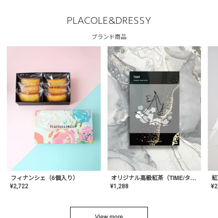
PLACOLE&DRESSY
ブランド商品
フィナンシェ（6個入り）
オリジナル高級紅茶（TIME/タイム）【ギフト/プチギフト/プレゼント/内祝い/結婚式/オリジナル配合/高品質/ハーブティー/茶葉/記念日/お返し/手土産/美容/おしゃれ】
紅
¥
2,722
¥
1,288
¥
2
View more