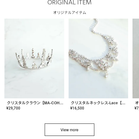
ORIGINAL ITEM
オリジナルアイテム
クリスタルネックレス-Lace【MA-CONL-02】
クリスタルクラウン【MA-COHD-01】韓国風クラウン/ウェディングクラウン/ティアラ
¥
16,500
¥
29,700
¥
7
View more