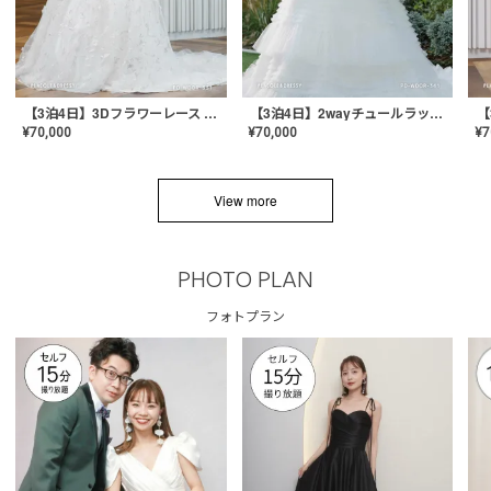
【3泊4日】3Dフラワーレース ドレス〈PD-WDOR-331〉
【3泊4日】2wayチュールラッフルドレス〈PD-WDOR-341RTL〉
¥
70,000
¥
70,000
¥
7
View more
PHOTO PLAN
フォトプラン