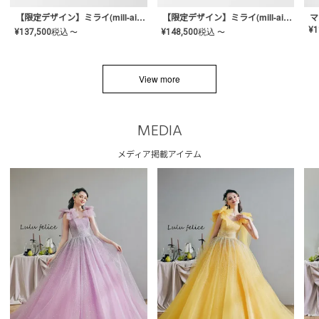
【限定デザイン】ミライ(mill-ai)リング
【限定デザイン】ミライ(mill-ai)リング
マ
¥
1
¥
137,500
税込
¥
148,500
税込
〜
〜
View more
MEDIA
メディア掲載アイテム