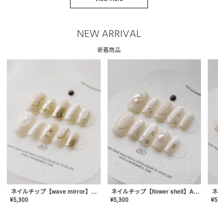
NEW ARRIVAL
新着商品
ネイルチップ【wave mirror】AE-CONA-04
ネイルチップ【flower shell】AE-CONA-03
¥
5,300
¥
5,300
¥
5