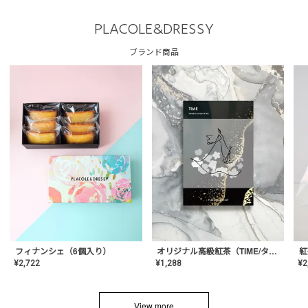
PLACOLE&DRESSY
ブランド商品
フィナンシェ（6個入り）
オリジナル高級紅茶（TIME/タイム）【ギフト/プチギフト/プレゼント/内祝い/結婚式/オリジナル配合/高品質/ハーブティー/茶葉/記念日/お返し/手土産/美容/おしゃれ】
紅
¥
2,722
¥
1,288
¥
2
View more