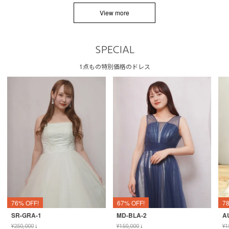
View more
SPECIAL
1点もの特別価格のドレス
76% OFF!
67% OFF!
7
SR-GRA-1
MD-BLA-2
A
¥
250,000
↓
¥
150,000
↓
¥
1