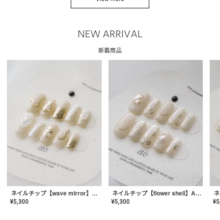
NEW ARRIVAL
新着商品
ネイルチップ【wave mirror】AE-CONA-04
ネイルチップ【flower shell】AE-CONA-03
¥
5,300
¥
5,300
¥
5