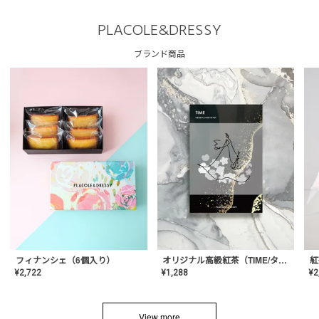
PLACOLE&DRESSY
ブランド商品
フィナンシェ（6個入り）
オリジナル高級紅茶（TIME/タイム）【ギフト/プチギフト/プレゼント/内祝い/結婚式/オリジナル配合/高品質/ハーブティー/茶葉/記念日/お返し/手土産/美容/おしゃれ】
紅
¥
2,722
¥
1,288
¥
2
View more