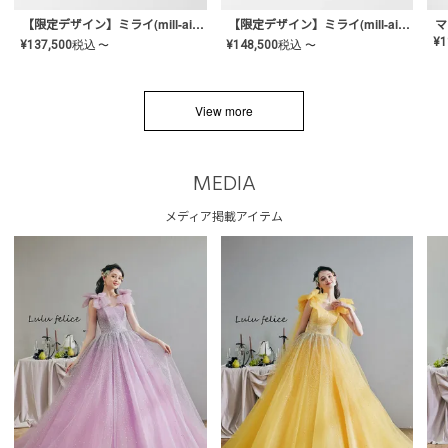
【限定デザイン】ミライ(mill-ai)リング
【限定デザイン】ミライ(mill-ai)リング
マ
¥
1
¥
137,500
税込
¥
148,500
税込
〜
〜
View more
MEDIA
メディア掲載アイテム