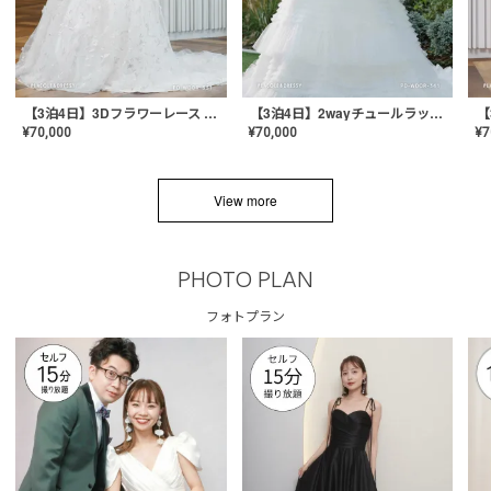
【3泊4日】3Dフラワーレース ドレス〈PD-WDOR-331〉
【3泊4日】2wayチュールラッフルドレス〈PD-WDOR-341RTL〉
¥
70,000
¥
70,000
¥
7
View more
PHOTO PLAN
フォトプラン