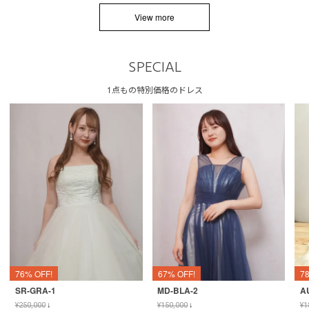
View more
SPECIAL
1点もの特別価格のドレス
76% OFF!
67% OFF!
7
SR-GRA-1
MD-BLA-2
A
¥
250,000
↓
¥
150,000
↓
¥
1