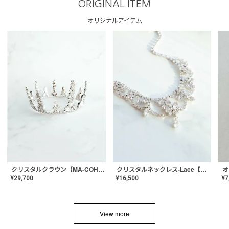
ORIGINAL ITEM
オリジナルアイテム
クリスタルネックレス-Lace【MA-CONL-02】
クリスタルクラウン【MA-COHD-01】韓国風クラウン/ウェディングクラウン/ティアラ
¥
16,500
¥
29,700
¥
7
View more