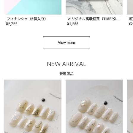
フィナンシェ（6個入り）
オリジナル高級紅茶（TIME/タイム）【ギフト/プチギフト/プレゼント/内祝い/結婚式/オリジナル配合/高品質/ハーブティー/茶葉/記念日/お返し/手土産/美容/おしゃれ】
紅
¥
2,722
¥
1,288
¥
2
View more
NEW ARRIVAL
新着商品