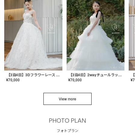
【3泊4日】3Dフラワーレース ドレス〈PD-WDOR-331〉
【3泊4日】2wayチュールラッフルドレス〈PD-WDOR-341RTL〉
¥
70,000
¥
70,000
¥
7
View more
PHOTO PLAN
フォトプラン