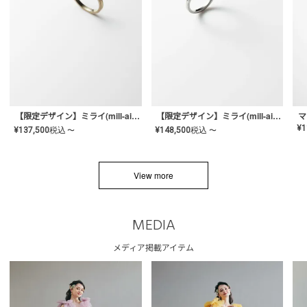
【限定デザイン】ミライ(mill-ai)リング
【限定デザイン】ミライ(mill-ai)リング
マ
¥
1
¥
137,500
税込
¥
148,500
税込
〜
〜
View more
MEDIA
メディア掲載アイテム