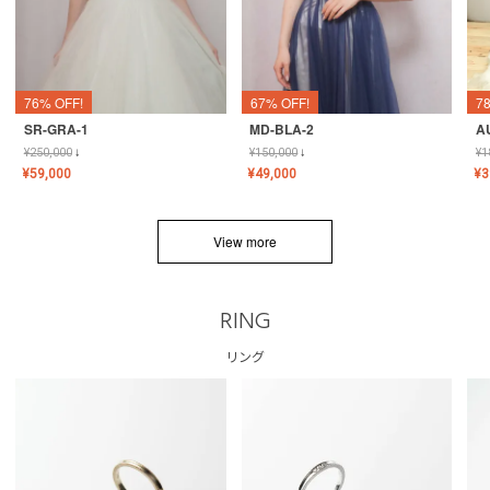
76% OFF!
67% OFF!
7
SR-GRA-1
MD-BLA-2
A
¥
250,000
↓
¥
150,000
↓
¥
1
¥
59,000
¥
49,000
¥
3
View more
RING
リング