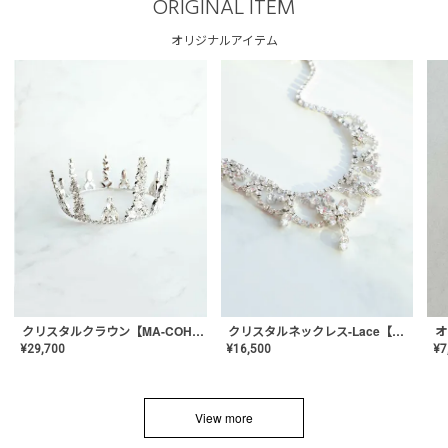
ORIGINAL ITEM
オリジナルアイテム
クリスタルネックレス-Lace【MA-CONL-02】
クリスタルクラウン【MA-COHD-01】韓国風クラウン/ウェディングクラウン/ティアラ
¥
16,500
¥
29,700
¥
7
View more