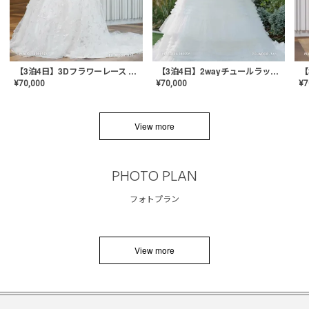
【3泊4日】3Dフラワーレース ドレス〈PD-WDOR-331〉
【3泊4日】2wayチュールラッフルドレス〈PD-WDOR-341RTL〉
¥
70,000
¥
70,000
¥
7
View more
PHOTO PLAN
フォトプラン
View more