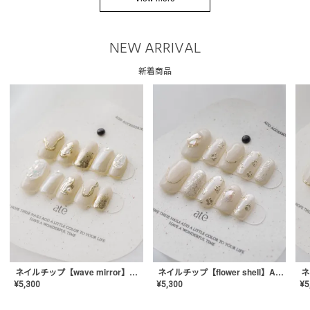
NEW ARRIVAL
新着商品
ネイルチップ【wave mirror】AE-CONA-04
ネイルチップ【flower shell】AE-CONA-03
¥
5,300
¥
5,300
¥
5