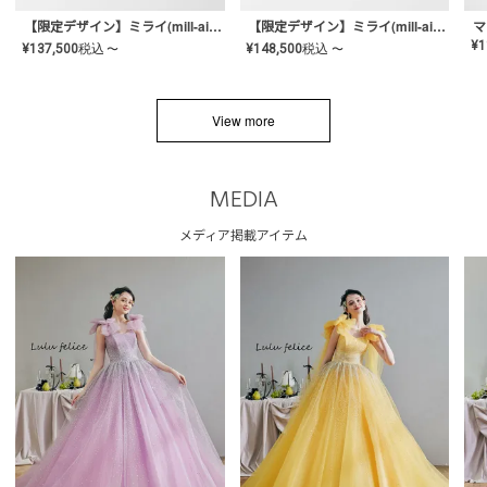
【限定デザイン】ミライ(mill-ai)リング
【限定デザイン】ミライ(mill-ai)リング
マ
¥
1
¥
137,500
税込
¥
148,500
税込
〜
〜
View more
MEDIA
メディア掲載アイテム