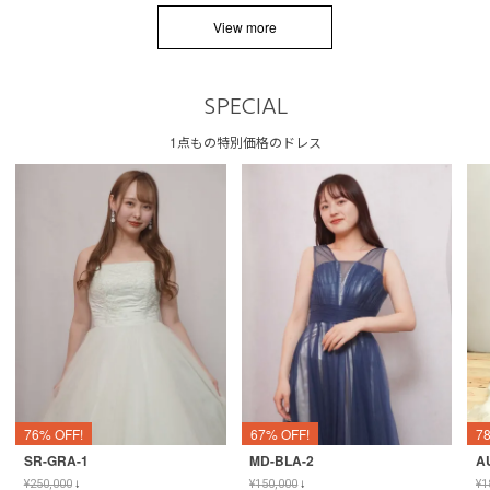
View more
SPECIAL
1点もの特別価格のドレス
76% OFF!
67% OFF!
7
SR-GRA-1
MD-BLA-2
A
¥
250,000
↓
¥
150,000
↓
¥
1