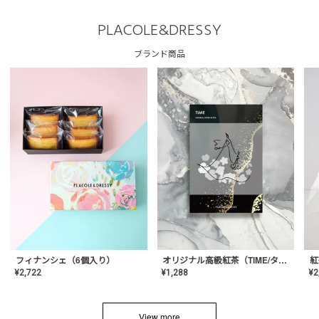
PLACOLE&DRESSY
ブランド商品
フィナンシェ（6個入り）
オリジナル高級紅茶（TIME/タイム）【ギフト/プチギフト/プレゼント/内祝い/結婚式/オリジナル配合/高品質/ハーブティー/茶葉/記念日/お返し/手土産/美容/おしゃれ】
紅
¥
2,722
¥
1,288
¥
2
View more