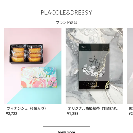
PLACOLE&DRESSY
ブランド商品
フィナンシェ（6個入り）
オリジナル高級紅茶（TIME/タイム）【ギフト/プチギフト/プレゼント/内祝い/結婚式/オリジナル配合/高品質/ハーブティー/茶葉/記念日/お返し/手土産/美容/おしゃれ】
紅
¥
2,722
¥
1,288
¥
2
View more