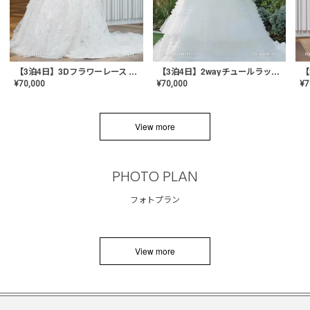
【3泊4日】3Dフラワーレース ドレス〈PD-WDOR-331〉
【3泊4日】2wayチュールラッフルドレス〈PD-WDOR-341RTL〉
¥
70,000
¥
70,000
¥
7
View more
PHOTO PLAN
フォトプラン
View more