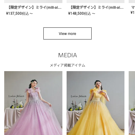
【限定デザイン】ミライ(mill-ai)リング
【限定デザイン】ミライ(mill-ai)リング
マ
¥
1
¥
137,500
税込
¥
148,500
税込
〜
〜
View more
MEDIA
メディア掲載アイテム