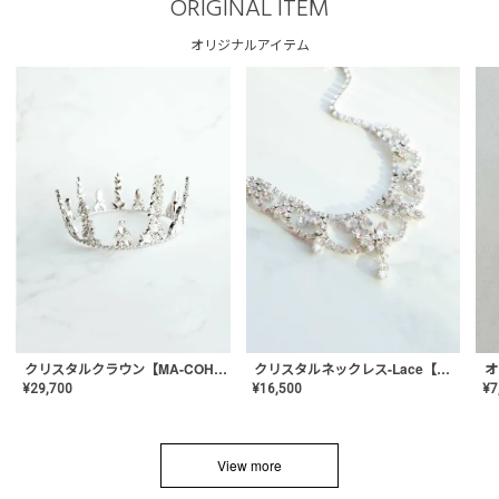
ORIGINAL ITEM
オリジナルアイテム
クリスタルネックレス-Lace【MA-CONL-02】
クリスタルクラウン【MA-COHD-01】韓国風クラウン/ウェディングクラウン/ティアラ
¥
16,500
¥
29,700
¥
7
View more