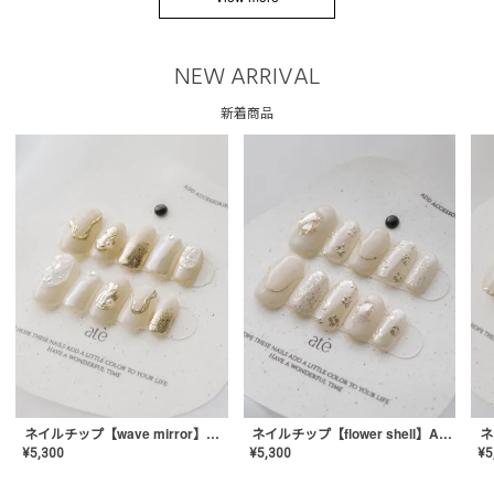
NEW ARRIVAL
新着商品
ネイルチップ【wave mirror】AE-CONA-04
ネイルチップ【flower shell】AE-CONA-03
¥
5,300
¥
5,300
¥
5