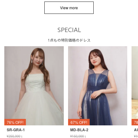
View more
SPECIAL
1点もの特別価格のドレス
76% OFF!
67% OFF!
7
SR-GRA-1
MD-BLA-2
A
¥
250,000
↓
¥
150,000
↓
¥
1