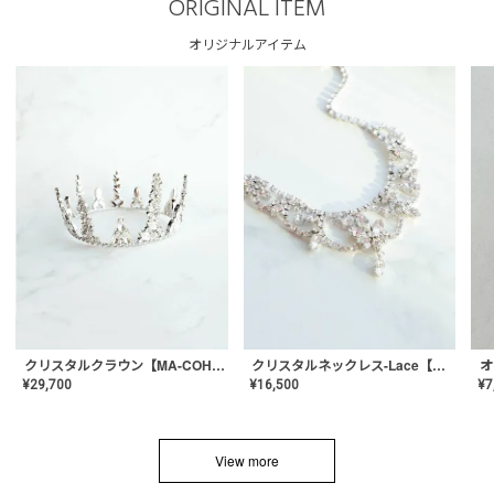
ORIGINAL ITEM
オリジナルアイテム
クリスタルネックレス-Lace【MA-CONL-02】
クリスタルクラウン【MA-COHD-01】韓国風クラウン/ウェディングクラウン/ティアラ
¥
16,500
¥
29,700
¥
7
View more