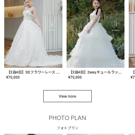
【3泊4日】3Dフラワーレース ドレス〈PD-WDOR-331〉
【3泊4日】2wayチュールラッフルドレス〈PD-WDOR-341RTL〉
¥
70,000
¥
70,000
¥
7
View more
PHOTO PLAN
フォトプラン