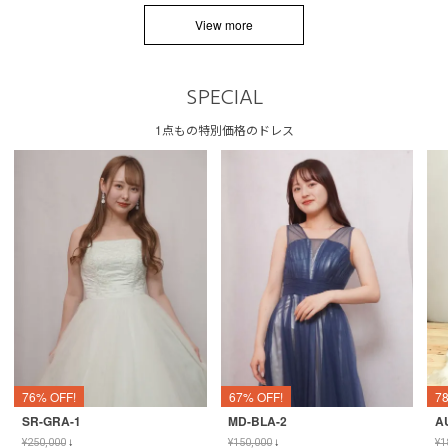
View more
SPECIAL
1点もの特別価格のドレス
76% OFF!
67% OFF!
7
SR-GRA-1
MD-BLA-2
A
¥
250,000
↓
¥
150,000
↓
¥
1