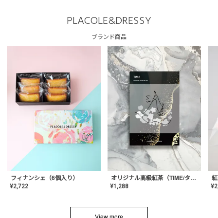
PLACOLE&DRESSY
ブランド商品
フィナンシェ（6個入り）
オリジナル高級紅茶（TIME/タイム）【ギフト/プチギフト/プレゼント/内祝い/結婚式/オリジナル配合/高品質/ハーブティー/茶葉/記念日/お返し/手土産/美容/おしゃれ】
紅
¥
2,722
¥
1,288
¥
2
View more