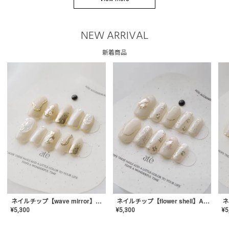
NEW ARRIVAL
新着商品
ネイルチップ【wave mirror】AE-CONA-04
ネイルチップ【flower shell】AE-CONA-03
¥
5,300
¥
5,300
¥
5