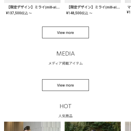
【限定デザイン】ミライ(mill-ai)リング
【限定デザイン】ミライ(mill-ai)リング
マ
¥
1
¥
137,500
税込
¥
148,500
税込
〜
〜
View more
MEDIA
メディア掲載アイテム
View more
HOT
人気商品